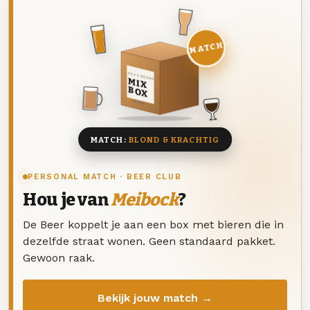
MATCH
DEZE MAAND
MIX
BOX
8 BIEREN
MATCH:
BLOND & KRACHTIG
PERSONAL MATCH · BEER CLUB
Hou je van
Meibock
?
De Beer koppelt je aan een box met bieren die in
dezelfde straat wonen. Geen standaard pakket.
Gewoon raak.
Bekijk jouw match →