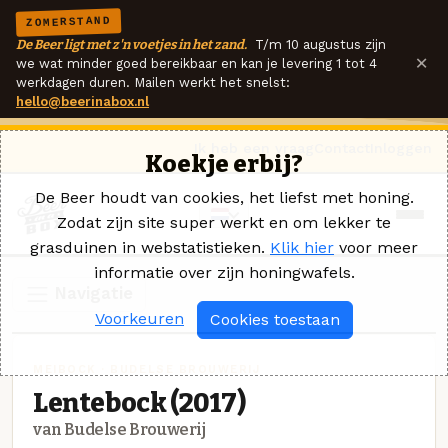
ZOMERSTAND
De Beer ligt met z'n voetjes in het zand.
T/m 10 augustus zijn
×
we wat minder goed bereikbaar en kan je levering 1 tot 4
werkdagen duren. Mailen werkt het snelst:
hello@beerinabox.nl
Ik heb een vraag
Contact
Inloggen
Koekje erbij?
De Beer houdt van cookies, het liefst met honing.
Zodat zijn site super werkt en om lekker te
grasduinen in webstatistieken.
Klik hier
voor meer
informatie over zijn honingwafels.
Navigatie
Voorkeuren
Cookies toestaan
MEIBOCK · BUDELSE BROUWERIJ
Lentebock (2017)
van Budelse Brouwerij