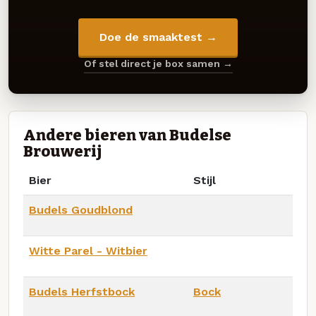
Doe de smaaktest →
Of stel direct je box samen →
Andere bieren van Budelse
Brouwerij
Bier
Stijl
Budels Goudblond
Witte Parel - Witbier
Budels Herfstbock
Bock