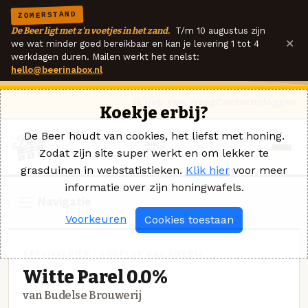
ZOMERSTAND
De Beer ligt met z'n voetjes in het zand.
T/m 10 augustus zijn
×
we wat minder goed bereikbaar en kan je levering 1 tot 4
werkdagen duren. Mailen werkt het snelst:
hello@beerinabox.nl
Ik heb een vraag
Contact
Inloggen
Koekje erbij?
De Beer houdt van cookies, het liefst met honing.
Zodat zijn site super werkt en om lekker te
grasduinen in webstatistieken.
Klik hier
voor meer
informatie over zijn honingwafels.
Navigatie
Voorkeuren
Cookies toestaan
SPECIAALBIER · BUDELSE BROUWERIJ
Witte Parel 0.0%
van Budelse Brouwerij