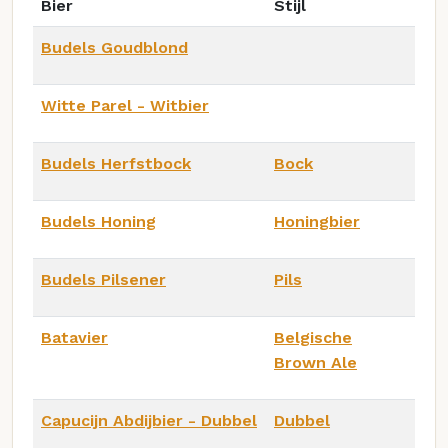
Bier
Stijl
Budels Goudblond
Witte Parel - Witbier
Budels Herfstbock
Bock
Budels Honing
Honingbier
Budels Pilsener
Pils
Batavier
Belgische
Brown Ale
Capucijn Abdijbier - Dubbel
Dubbel