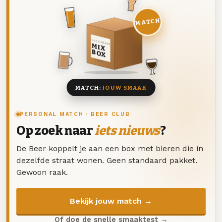
MATCH
DEZE MAAND
MIX
BOX
8 BIEREN
MATCH:
JOUW SMAAK
PERSONAL MATCH · BEER CLUB
Op zoek naar
iets nieuws
?
De Beer koppelt je aan een box met bieren die in
dezelfde straat wonen. Geen standaard pakket.
Gewoon raak.
Bekijk jouw match →
Of doe de snelle smaaktest →