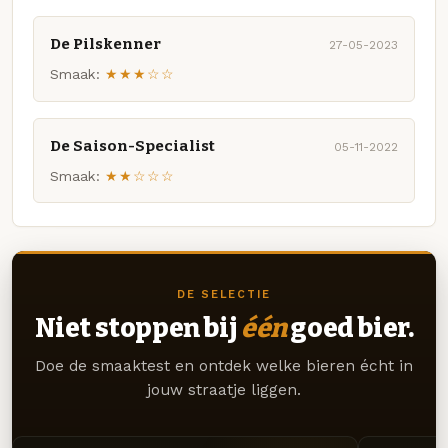
De Pilskenner
27-05-2023
Smaak:
★★★☆☆
De Saison-Specialist
05-11-2022
Smaak:
★★☆☆☆
DE SELECTIE
Niet stoppen bij
één
goed bier.
Doe de smaaktest en ontdek welke bieren écht in
jouw straatje liggen.