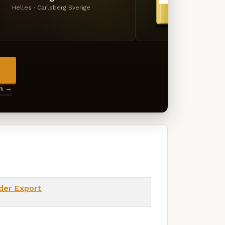
Helles · Carlsberg Sverige
Lager 
→
en →
der Export