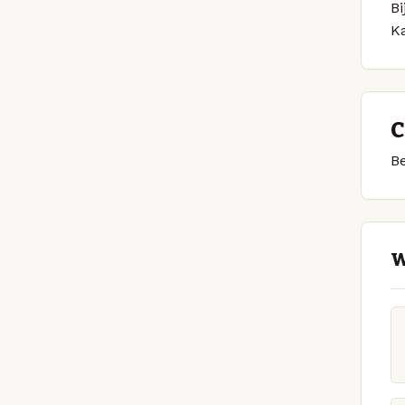
Bi
K
C
Be
W