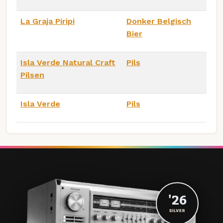
La Graja Piripi
Donker Belgisch
Bier
Isla Verde Natural Craft
Pils
Pilsen
Isla Verde
Pils
'26
SILVER