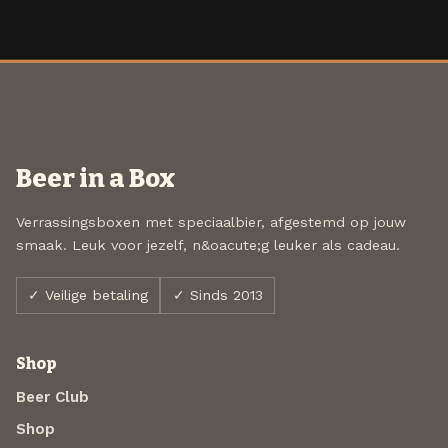
Beer in a Box
Verrassingsboxen met speciaalbier, afgestemd op jouw
smaak. Leuk voor jezelf, n&oacute;g leuker als cadeau.
✓ Veilige betaling
✓ Sinds 2013
Shop
Beer Club
Shop