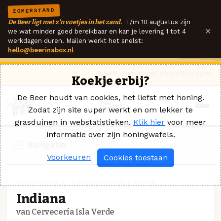
ZOMERSTAND
De Beer ligt met z'n voetjes in het zand.
T/m 10 augustus zijn
×
we wat minder goed bereikbaar en kan je levering 1 tot 4
werkdagen duren. Mailen werkt het snelst:
hello@beerinabox.nl
Ik heb een vraag
Contact
Inloggen
Koekje erbij?
De Beer houdt van cookies, het liefst met honing.
Zodat zijn site super werkt en om lekker te
grasduinen in webstatistieken.
Klik hier
voor meer
informatie over zijn honingwafels.
Navigatie
Voorkeuren
Cookies toestaan
SPECIAALBIER · CERVECERÍA ISLA VERDE
Indiana
van Cervecería Isla Verde