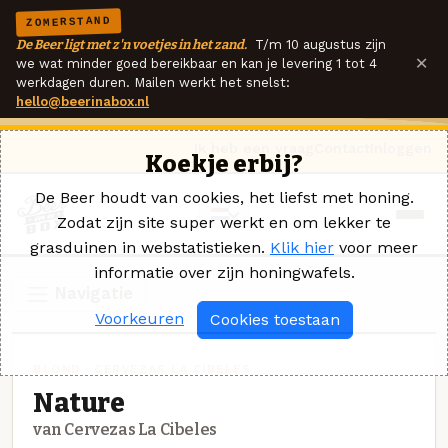
ZOMERSTAND
De Beer ligt met z'n voetjes in het zand.
T/m 10 augustus zijn
×
we wat minder goed bereikbaar en kan je levering 1 tot 4
werkdagen duren. Mailen werkt het snelst:
hello@beerinabox.nl
Ik heb een vraag
Contact
Inloggen
Koekje erbij?
De Beer houdt van cookies, het liefst met honing.
Zodat zijn site super werkt en om lekker te
grasduinen in webstatistieken.
Klik hier
voor meer
informatie over zijn honingwafels.
Navigatie
Voorkeuren
Cookies toestaan
BLOND · CERVEZAS LA CIBELES
Nature
van Cervezas La Cibeles