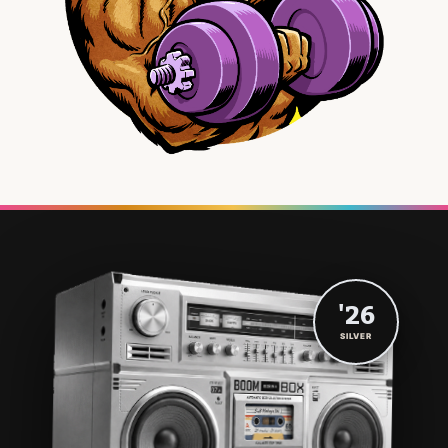
'26
SILVER