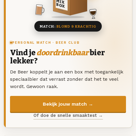
MIX
BOX
8 BIEREN
MATCH:
BLOND & KRACHTIG
PERSONAL MATCH · BEER CLUB
Vind je
doordrinkbaar
bier
lekker?
De Beer koppelt je aan een box met toegankelijk
speciaalbier dat verrast zonder dat het te veel
wordt. Gewoon raak.
Bekijk jouw match →
Of doe de snelle smaaktest →