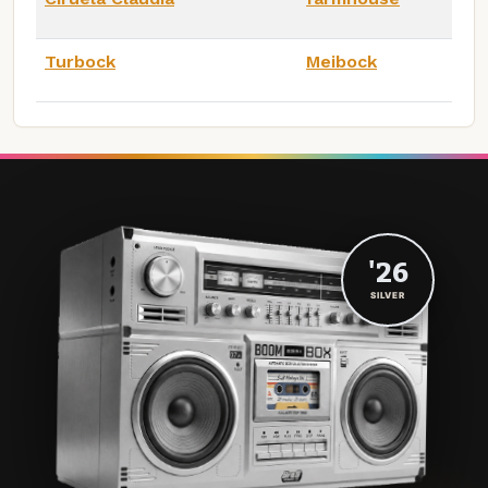
Turbock
Meibock
'26
SILVER