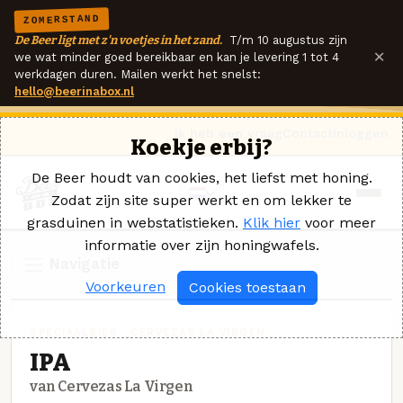
ZOMERSTAND
De Beer ligt met z'n voetjes in het zand.
T/m 10 augustus zijn
×
we wat minder goed bereikbaar en kan je levering 1 tot 4
werkdagen duren. Mailen werkt het snelst:
hello@beerinabox.nl
Ik heb een vraag
Contact
Inloggen
Koekje erbij?
De Beer houdt van cookies, het liefst met honing.
Zodat zijn site super werkt en om lekker te
grasduinen in webstatistieken.
Klik hier
voor meer
informatie over zijn honingwafels.
Navigatie
Voorkeuren
Cookies toestaan
SPECIAALBIER · CERVEZAS LA VIRGEN
IPA
van Cervezas La Virgen