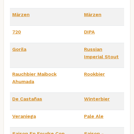
Märzen
Märzen
720
DIPA
Gorila
Russian
Imperial Stout
Rauchbier Maibock
Rookbier
Ahumada
De Castañas
Winterbier
Veraniega
Pale Ale
Saison En Foudre Con
Saison -