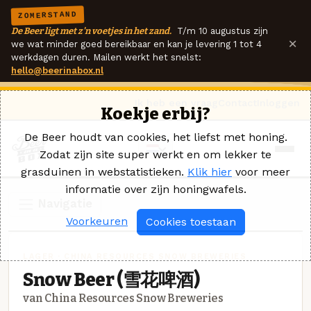
ZOMERSTAND
De Beer ligt met z'n voetjes in het zand.
T/m 10 augustus zijn
×
we wat minder goed bereikbaar en kan je levering 1 tot 4
werkdagen duren. Mailen werkt het snelst:
hello@beerinabox.nl
Ik heb een vraag
Contact
Inloggen
Koekje erbij?
De Beer houdt van cookies, het liefst met honing.
Zodat zijn site super werkt en om lekker te
grasduinen in webstatistieken.
Klik hier
voor meer
informatie over zijn honingwafels.
Navigatie
Voorkeuren
Cookies toestaan
LAGER · CHINA RESOURCES SNOW BREWERIES
Snow Beer (雪花啤酒)
van China Resources Snow Breweries