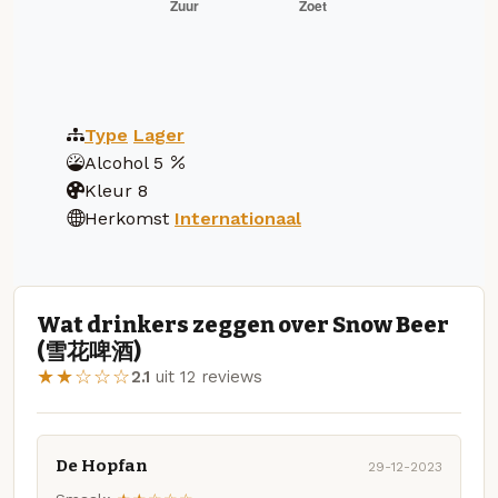
Type
Lager
Alcohol
5
Kleur
8
Herkomst
Internationaal
Wat drinkers zeggen over Snow Beer
(雪花啤酒)
★★☆☆☆
2.1
uit 12 reviews
De Hopfan
29-12-2023