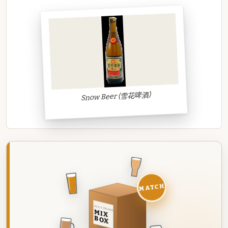
Snow Beer (雪花啤酒)
MATCH
DEZE MAAND
MIX
BOX
8 BIEREN