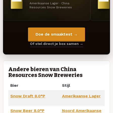
Amerikaanse Lager · China
Resources Snow Breweries
Doe de smaaktest →
Of stel direct je box samen →
Andere bieren van China
Resources Snow Breweries
Bier
Stijl
Snow Draft 8.0°P
Amerikaanse Lager
Snow Beer 8.0°P
Noord Amerikaanse