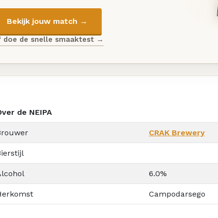
Bekijk jouw match →
f doe de snelle smaaktest →
Over de NEIPA
Brouwer
CRAK Brewery
ierstijl
Alcohol
6.0%
Herkomst
Campodarsego