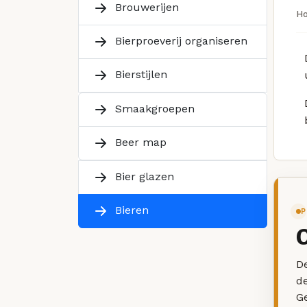
Brouwerijen
H
Bierproeverij organiseren
Bierstijlen
Smaakgroepen
Beer map
Bier glazen
Bieren
P
De
d
G