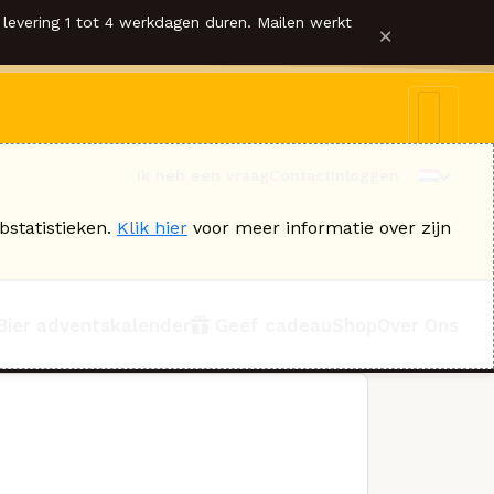
levering 1 tot 4 werkdagen duren. Mailen werkt
×
Ik heb een vraag
Contact
Inloggen
bstatistieken.
Klik hier
voor meer informatie over zijn
Bier adventskalender
Geef cadeau
Shop
Over Ons