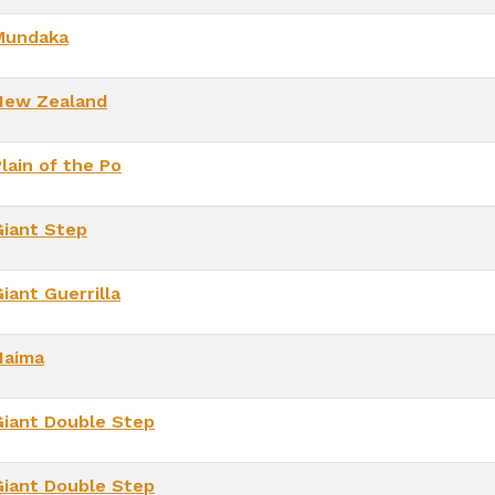
Mundaka
New Zealand
lain of the Po
Giant Step
iant Guerrilla
Naima
Giant Double Step
Giant Double Step