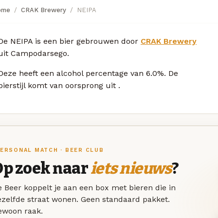
ome
CRAK Brewery
NEIPA
De NEIPA is een bier gebrouwen door
CRAK Brewery
uit Campodarsego.
Deze
heeft een alcohol percentage van 6.0%. De
bierstijl komt van oorsprong uit
.
ERSONAL MATCH · BEER CLUB
Op zoek naar
iets nieuws
?
 Beer koppelt je aan een box met bieren die in
ezelfde straat wonen. Geen standaard pakket.
ewoon raak.