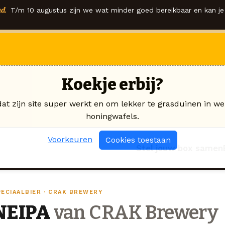
d.
T/m 10 augustus zijn we wat minder goed bereikbaar en kan je 
Koekje erbij?
dat zijn site super werkt en om lekker te grasduinen in we
honingwafels.
Voorkeuren
Cookies toestaan
Stel jouw box samen
PECIAALBIER · CRAK BREWERY
NEIPA
van CRAK Brewery