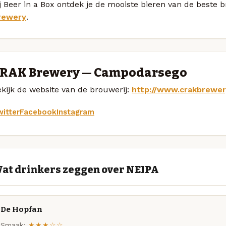
j Beer in a Box ontdek je de mooiste bieren van de beste
rewery
.
RAK Brewery — Campodarsego
kijk de website van de brouwerij:
http://www.crakbrewe
itter
Facebook
Instagram
at drinkers zeggen over NEIPA
De Hopfan
Smaak:
★★★☆☆