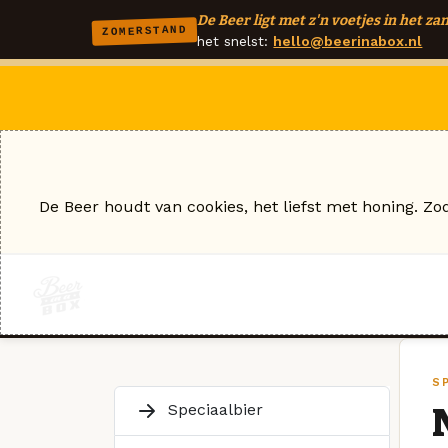
De Beer ligt met z'n voetjes in het zan
ZOMERSTAND
het snelst:
hello@beerinabox.nl
De Beer houdt van cookies, het liefst met honing. Zo
S
Speciaalbier