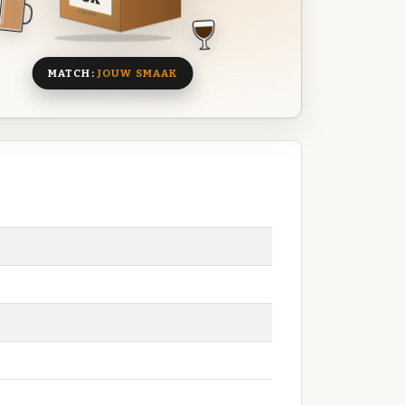
8 BIEREN
MATCH:
JOUW SMAAK