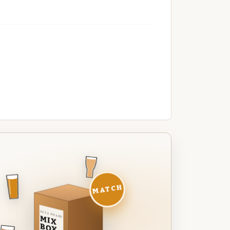
MATCH
DEZE MAAND
MIX
BOX