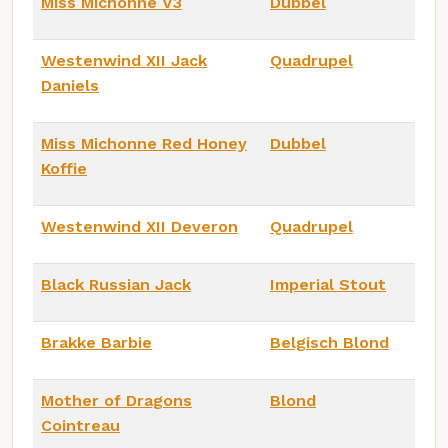
Miss Michonne V3
Dubbel
Westenwind XII Jack
Quadrupel
Daniels
Miss Michonne Red Honey
Dubbel
Koffie
Westenwind XII Deveron
Quadrupel
Black Russian Jack
Imperial Stout
Brakke Barbie
Belgisch Blond
Mother of Dragons
Blond
Cointreau