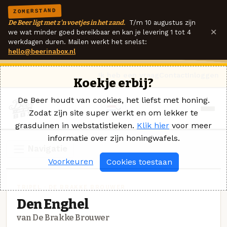
ZOMERSTAND
De Beer ligt met z'n voetjes in het zand.
T/m 10 augustus zijn
×
we wat minder goed bereikbaar en kan je levering 1 tot 4
werkdagen duren. Mailen werkt het snelst:
hello@beerinabox.nl
Ik heb een vraag
Contact
Inloggen
Koekje erbij?
De Beer houdt van cookies, het liefst met honing.
Zodat zijn site super werkt en om lekker te
grasduinen in webstatistieken.
Klik hier
voor meer
informatie over zijn honingwafels.
Navigatie
Voorkeuren
Cookies toestaan
TRIPEL · DE BRAKKE BROUWER
Den Enghel
van De Brakke Brouwer