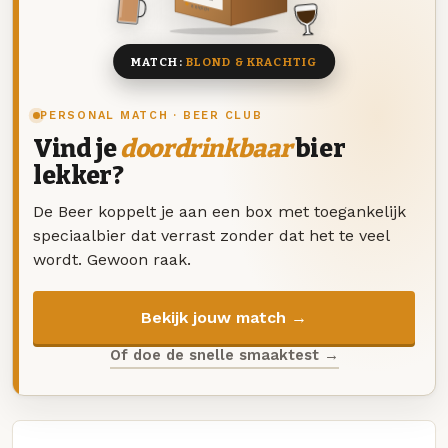
8 BIEREN
MATCH:
BLOND & KRACHTIG
PERSONAL MATCH · BEER CLUB
Vind je
doordrinkbaar
bier
lekker?
De Beer koppelt je aan een box met toegankelijk
speciaalbier dat verrast zonder dat het te veel
wordt. Gewoon raak.
Bekijk jouw match →
Of doe de snelle smaaktest →