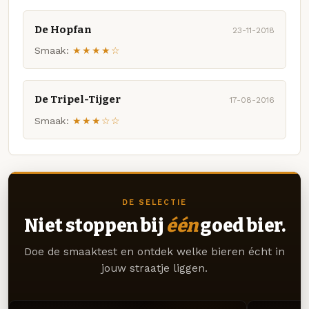
De Hopfan
23-11-2018
Smaak:
★★★★☆
De Tripel-Tijger
17-08-2016
Smaak:
★★★☆☆
DE SELECTIE
Niet stoppen bij
één
goed bier.
Doe de smaaktest en ontdek welke bieren écht in
jouw straatje liggen.