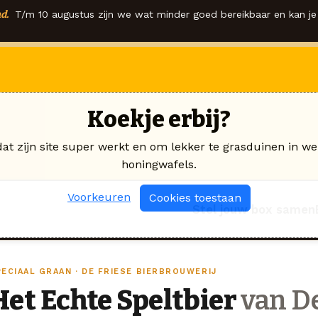
d.
T/m 10 augustus zijn we wat minder goed bereikbaar en kan je 
Koekje erbij?
dat zijn site super werkt en om lekker te grasduinen in we
honingwafels.
Voorkeuren
Cookies toestaan
Stel jouw box samen
PECIAAL GRAAN · DE FRIESE BIERBROUWERIJ
Het Echte Speltbier
van De