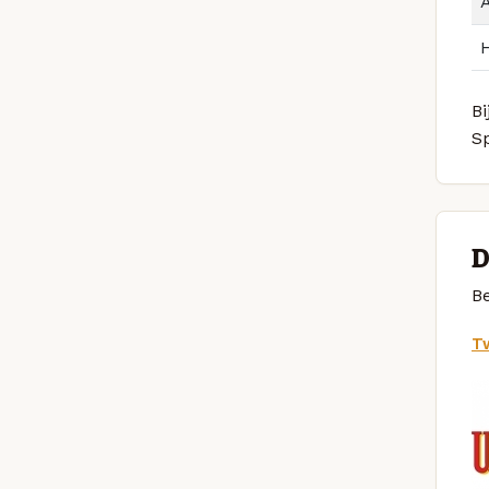
Bi
S
D
Be
Tw