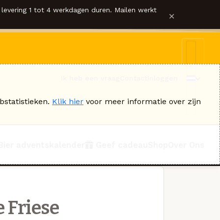
levering 1 tot 4 werkdagen duren. Mailen werkt
×
Ik heb een vraag
Contact
Inloggen
bstatistieken.
Klik hier
voor meer informatie over zijn
Bier adventskalender
Geef cadeau
Shop
Over Ons
 Friese