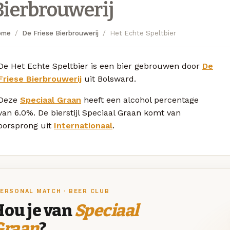
Bierbrouwerij
ome
De Friese Bierbrouwerij
Het Echte Speltbier
De Het Echte Speltbier is een bier gebrouwen door
De
Friese Bierbrouwerij
uit Bolsward.
Deze
Speciaal Graan
heeft een alcohol percentage
van 6.0%. De bierstijl Speciaal Graan komt van
oorsprong uit
Internationaal
.
ERSONAL MATCH · BEER CLUB
Hou je van
Speciaal
Graan
?