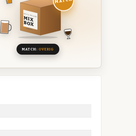
MATCH
DEZE MAAND
MIX
BOX
8 BIEREN
MATCH:
OVERIG