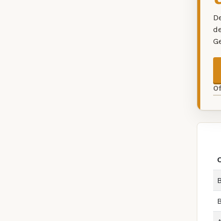
De
d
G
O
B