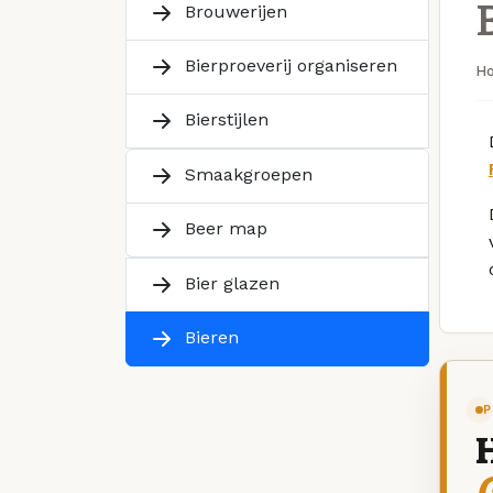
Brouwerijen
Bierproeverij organiseren
H
Bierstijlen
Smaakgroepen
Beer map
Bier glazen
Bieren
P