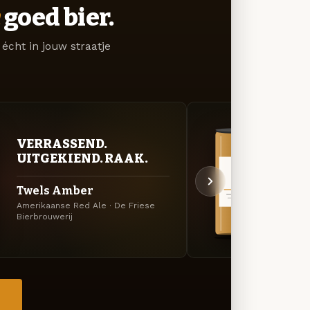
goed bier.
écht in jouw straatje
VERRASSEND.
VER
UITGEKIEND. RAAK.
UIT
Twels Amber
Buor
Amerikaanse Red Ale · De Friese
Specia
Bierbrouwerij
Bierbr
→