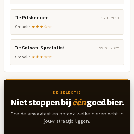
De Pilskenner
16-11-2019
Smaak:
★★★☆☆
De Saison-Specialist
22-10-2022
Smaak:
★★★☆☆
DE SELECTIE
Niet stoppen bij
één
goed bier.
Doe de smaaktest en ontdek welke bieren écht in
jouw straatje liggen.