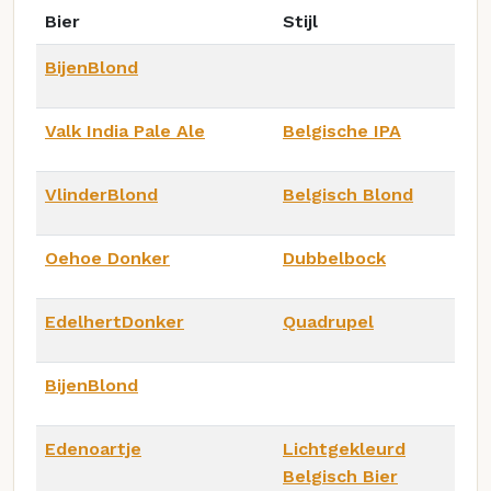
Bier
Stijl
BijenBlond
Valk India Pale Ale
Belgische IPA
VlinderBlond
Belgisch Blond
Oehoe Donker
Dubbelbock
EdelhertDonker
Quadrupel
BijenBlond
Edenoartje
Lichtgekleurd
Belgisch Bier