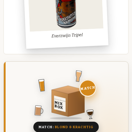
Everzwijn Tripel
MATCH
DEZE MAAND
MIX
BOX
8 BIEREN
MATCH:
BLOND & KRACHTIG