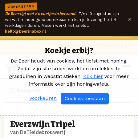
ZOMERSTAND
De Beer ligt met z'n voetjes in het zand.
T/m 10 augustus zijn
×
we wat minder goed bereikbaar en kan je levering 1 tot 4
werkdagen duren. Mailen werkt het snelst:
hello@beerinabox.nl
Ik heb een vraag
Contact
Inloggen
Koekje erbij?
De Beer houdt van cookies, het liefst met honing.
Zodat zijn site super werkt en om lekker te
grasduinen in webstatistieken.
Klik hier
voor meer
informatie over zijn honingwafels.
Navigatie
Voorkeuren
Cookies toestaan
TRIPEL · DE HEIDEBROUWERIJ
Everzwijn Tripel
van De Heidebrouwerij