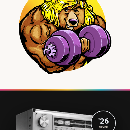
'26
SILVER