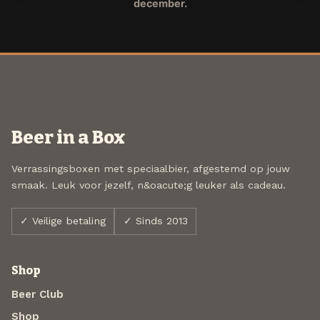
december.
Beer in a Box
Verrassingsboxen met speciaalbier, afgestemd op jouw
smaak. Leuk voor jezelf, n&oacute;g leuker als cadeau.
✓ Veilige betaling
✓ Sinds 2013
Shop
Beer Club
Shop