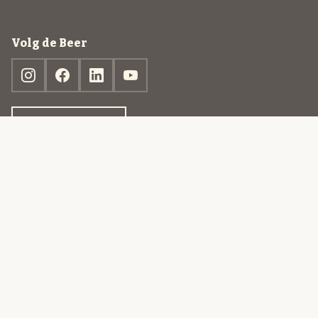
Volg de Beer
Ontdek jouw box
© 2013-2026 Beer in a Box BV