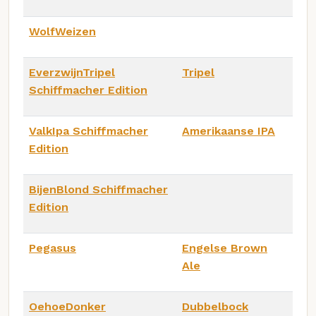
WolfWeizen
EverzwijnTripel
Tripel
Schiffmacher Edition
ValkIpa Schiffmacher
Amerikaanse IPA
Edition
BijenBlond Schiffmacher
Edition
Pegasus
Engelse Brown
Ale
OehoeDonker
Dubbelbock