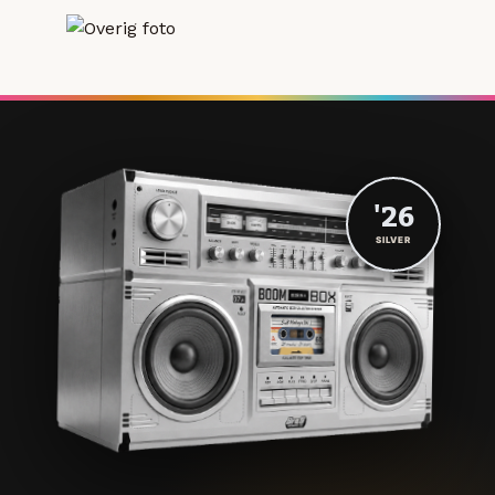
'26
SILVER