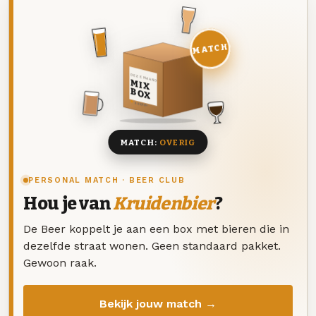
MATCH
DEZE MAAND
MIX
BOX
8 BIEREN
MATCH:
OVERIG
PERSONAL MATCH · BEER CLUB
Hou je van
Kruidenbier
?
De Beer koppelt je aan een box met bieren die in
dezelfde straat wonen. Geen standaard pakket.
Gewoon raak.
Bekijk jouw match →