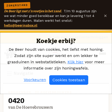
ZOMERSTAND
De Beer ligt met z'n voetjes in het zand.
T/m 10 augustus zijn
×
we wat minder goed bereikbaar en kan je levering 1 tot 4
werkdagen duren. Mailen werkt het snelst:
hello@beerinabox.nl
Ik heb een vraag
Contact
Inloggen
Koekje erbij?
De Beer houdt van cookies, het liefst met honing.
Zodat zijn site super werkt en om lekker te
grasduinen in webstatistieken.
Klik hier
voor meer
informatie over zijn honingwafels.
Navigatie
Voorkeuren
Cookies toestaan
KRUIDENBIER · DE HOEVEBROUWERS
0420
van De Hoevebrouwers