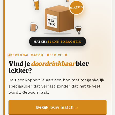
MATCH
DEZE MAAND
MIX
BOX
8 BIEREN
MATCH:
BLOND & KRACHTIG
PERSONAL MATCH · BEER CLUB
Vind je
doordrinkbaar
bier
lekker?
De Beer koppelt je aan een box met toegankelijk
speciaalbier dat verrast zonder dat het te veel
wordt. Gewoon raak.
Bekijk jouw match →