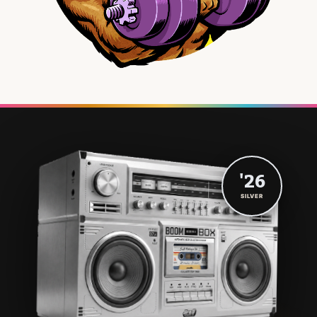
'26
SILVER