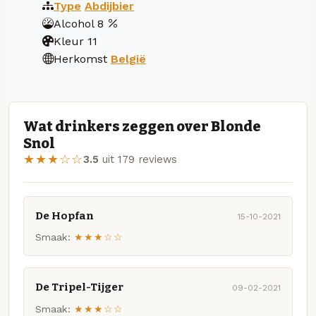
Type
Abdijbier
Alcohol
8
Kleur
11
Herkomst
België
Wat drinkers zeggen over Blonde
Snol
★★★☆☆
3.5
uit 179 reviews
De Hopfan
15-10-2021
Smaak:
★★★☆☆
De Tripel-Tijger
09-02-2021
Smaak:
★★★☆☆