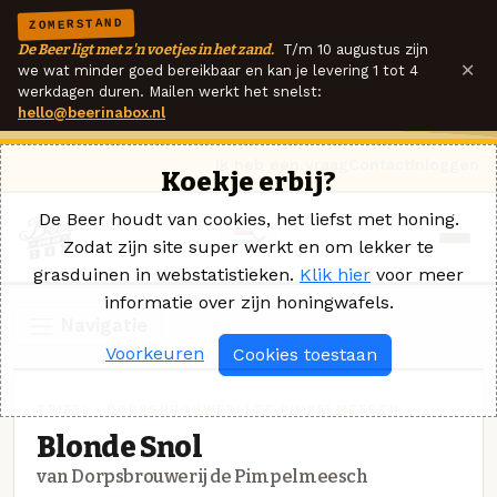
ZOMERSTAND
De Beer ligt met z'n voetjes in het zand.
T/m 10 augustus zijn
×
we wat minder goed bereikbaar en kan je levering 1 tot 4
werkdagen duren. Mailen werkt het snelst:
hello@beerinabox.nl
Ik heb een vraag
Contact
Inloggen
Koekje erbij?
De Beer houdt van cookies, het liefst met honing.
Zodat zijn site super werkt en om lekker te
grasduinen in webstatistieken.
Klik hier
voor meer
informatie over zijn honingwafels.
Navigatie
Voorkeuren
Cookies toestaan
TRIPEL · DORPSBROUWERIJ DE PIMPELMEESCH
Blonde Snol
van Dorpsbrouwerij de Pimpelmeesch