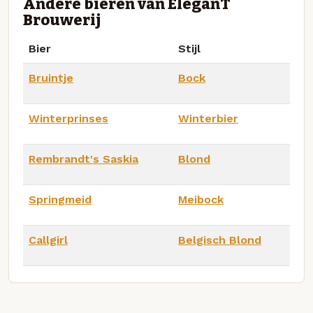
Andere bieren van EleganT
Brouwerij
Bier
Stijl
Bruintje
Bock
Winterprinses
Winterbier
Rembrandt's Saskia
Blond
Springmeid
Meibock
Callgirl
Belgisch Blond