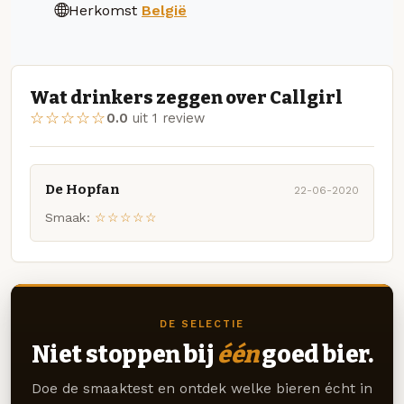
Herkomst
België
Wat drinkers zeggen over Callgirl
☆☆☆☆☆
0.0
uit 1 review
De Hopfan
22-06-2020
Smaak:
☆☆☆☆☆
DE SELECTIE
Niet stoppen bij
één
goed bier.
Doe de smaaktest en ontdek welke bieren écht in