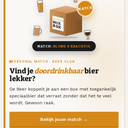
MATCH
DEZE MAAND
MIX
BOX
8 BIEREN
MATCH:
BLOND & KRACHTIG
PERSONAL MATCH · BEER CLUB
Vind je
doordrinkbaar
bier
lekker?
De Beer koppelt je aan een box met toegankelijk
speciaalbier dat verrast zonder dat het te veel
wordt. Gewoon raak.
Bekijk jouw match →