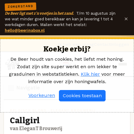
ZOMERSTAND
De Beer ligt met z'n voetjes in het zand.
T/m 10 augustus zijn
×
we wat minder goed bereikbaar en kan je levering 1 tot 4
werkdagen duren. Mailen werkt het snelst:
hello@beerinabox.nl
Ik heb een vraag
Contact
Inloggen
Koekje erbij?
De Beer houdt van cookies, het liefst met honing.
Zodat zijn site super werkt en om lekker te
grasduinen in webstatistieken.
Klik hier
voor meer
informatie over zijn honingwafels.
Navigatie
Voorkeuren
Cookies toestaan
BELGISCH BLOND · ELEGANT BROUWERIJ
Callgirl
van EleganT Brouwerij