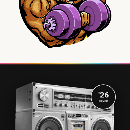
'26
SILVER