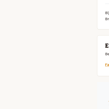
Bi
B
E
Be
F