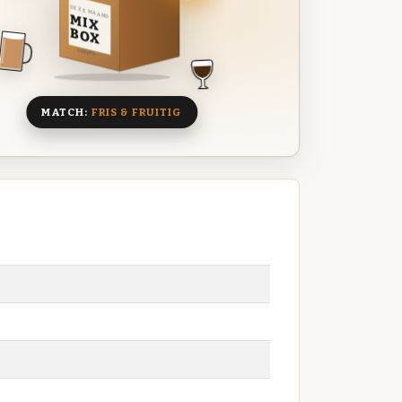
DEZE MAAND
MIX
BOX
8 BIEREN
MATCH:
FRIS & FRUITIG