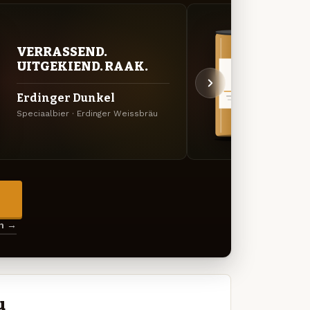
VERRASSEND.
VER
UITGEKIEND. RAAK.
UIT
Erdinger Dunkel
Erdi
Speciaalbier · Erdinger Weissbräu
Specia
→
en →
u