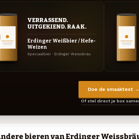
VERRASSEND.
UITGEKIEND. RAAK.
Erdinger Weißbier / Hefe-
Weizen
Speciaalbier · Erdinger Weissbräu
Doe de smaaktest 
Of stel direct je box sam
ndere bieren van Erdinger Weissbrä