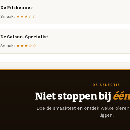
De Pilskenner
Smaak:
★★★☆☆
De Saison-Specialist
Smaak:
★★★☆☆
DE SELECTIE
Niet stoppen bij
één
Doe de smaaktest en ontdek welke bieren 
liggen.