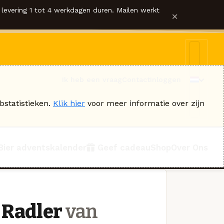
levering 1 tot 4 werkdagen duren. Mailen werkt
×
Ik heb een vraag
Contact
Inloggen
bstatistieken.
Klik hier
voor meer informatie over zijn
Bier adventskalender
Geef cadeau
Shop
Over Ons
 Radler
van