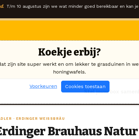
d.
T/m 10 augustus zijn we wat minder goed bereikbaar en kan je 
Koekje erbij?
dat zijn site super werkt en om lekker te grasduinen in we
honingwafels.
Voorkeuren
Cookies toestaan
Stel jouw box samen
ADLER · ERDINGER WEISSBRÄU
Erdinger Brauhaus Natur