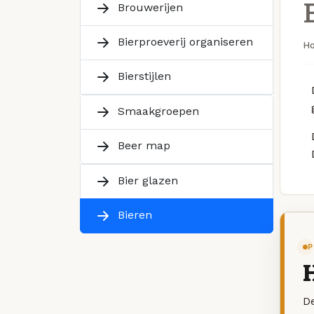
Brouwerijen
Bierproeverij organiseren
H
Bierstijlen
Smaakgroepen
Beer map
Bier glazen
Bieren
P
H
De