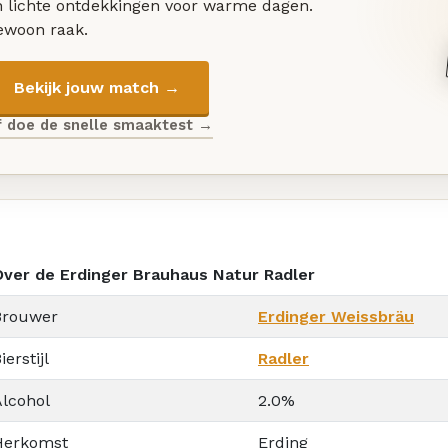
n lichte ontdekkingen voor warme dagen.
ewoon raak.
Bekijk jouw match →
f doe de snelle smaaktest →
Over de Erdinger Brauhaus Natur Radler
Brouwer
Erdinger Weissbräu
ierstijl
Radler
Alcohol
2.0%
Herkomst
Erding