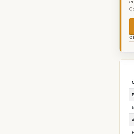
e
G
O
B