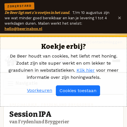
ZOMERSTAND
De Beer ligt met z'n voetjes in het zand.
T/m 10 augustus zijn
×
we wat minder goed bereikbaar en kan je levering 1 tot 4
werkdagen duren. Mailen werkt het snelst:
hello@beerinabox.nl
Ik heb een vraag
Contact
Inloggen
Koekje erbij?
De Beer houdt van cookies, het liefst met honing.
Zodat zijn site super werkt en om lekker te
grasduinen in webstatistieken.
Klik hier
voor meer
informatie over zijn honingwafels.
Navigatie
Voorkeuren
Cookies toestaan
SPECIAALBIER · FRYDENLUND BRYGGERIER
Session IPA
van Frydenlund Bryggerier