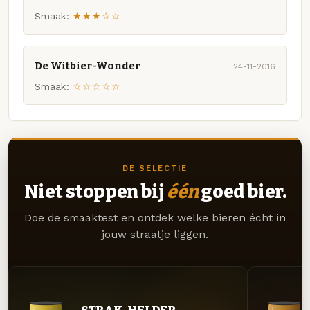
Smaak:
★★★☆☆
De Witbier-Wonder
24-11-2016
Smaak:
☆☆☆☆☆
DE SELECTIE
Niet stoppen bij
één
goed bier.
Doe de smaaktest en ontdek welke bieren écht in
jouw straatje liggen.
STRAK. HELDER.