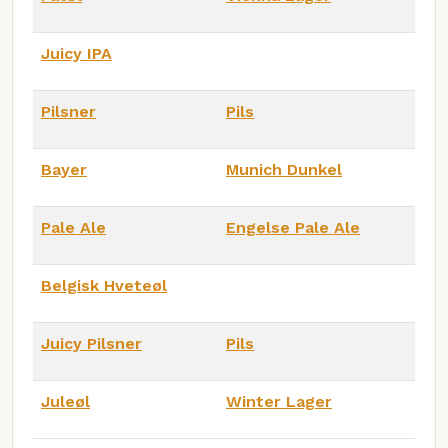
Juicy IPA
Pilsner
Pils
Bayer
Munich Dunkel
Pale Ale
Engelse Pale Ale
Belgisk Hveteøl
Juicy Pilsner
Pils
Juleøl
Winter Lager