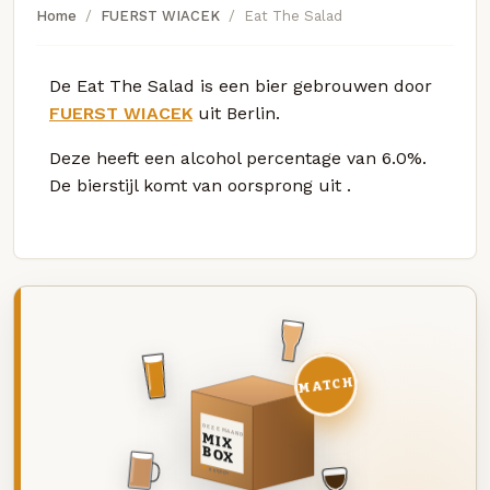
Home
FUERST WIACEK
Eat The Salad
De Eat The Salad is een bier gebrouwen door
FUERST WIACEK
uit Berlin.
Deze
heeft een alcohol percentage van 6.0%.
De bierstijl komt van oorsprong uit
.
MATCH
DEZE MAAND
MIX
BOX
8 BIEREN