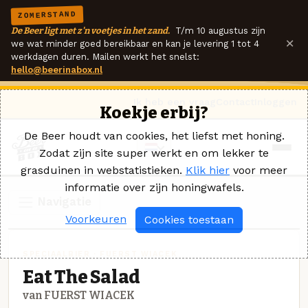
ZOMERSTAND
De Beer ligt met z'n voetjes in het zand.
T/m 10 augustus zijn
×
we wat minder goed bereikbaar en kan je levering 1 tot 4
werkdagen duren. Mailen werkt het snelst:
hello@beerinabox.nl
Ik heb een vraag
Contact
Inloggen
Koekje erbij?
De Beer houdt van cookies, het liefst met honing.
Zodat zijn site super werkt en om lekker te
grasduinen in webstatistieken.
Klik hier
voor meer
informatie over zijn honingwafels.
Navigatie
Voorkeuren
Cookies toestaan
SPECIAALBIER · FUERST WIACEK
Eat The Salad
van FUERST WIACEK