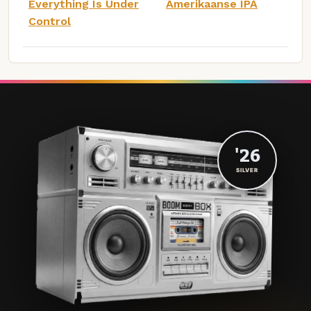
Everything Is Under
Amerikaanse IPA
Control
'26
SILVER