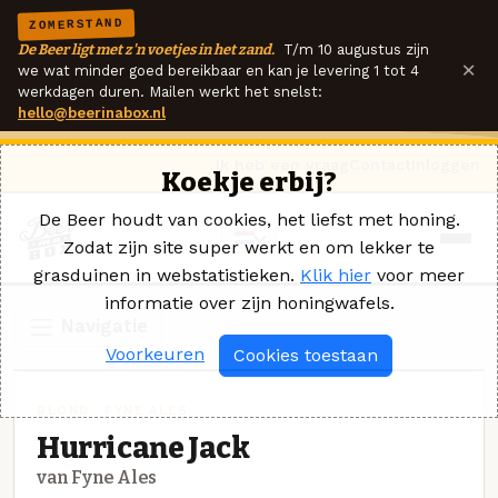
ZOMERSTAND
De Beer ligt met z'n voetjes in het zand.
T/m 10 augustus zijn
×
we wat minder goed bereikbaar en kan je levering 1 tot 4
werkdagen duren. Mailen werkt het snelst:
hello@beerinabox.nl
Ik heb een vraag
Contact
Inloggen
Koekje erbij?
De Beer houdt van cookies, het liefst met honing.
Zodat zijn site super werkt en om lekker te
grasduinen in webstatistieken.
Klik hier
voor meer
informatie over zijn honingwafels.
Navigatie
Voorkeuren
Cookies toestaan
BLOND · FYNE ALES
Hurricane Jack
van Fyne Ales