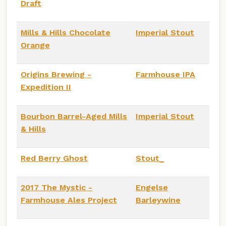
Draft
Mills & Hills Chocolate
Imperial Stout
Orange
Origins Brewing -
Farmhouse IPA
Expedition II
Bourbon Barrel-Aged Mills
Imperial Stout
& Hills
Red Berry Ghost
Stout_
2017 The Mystic -
Engelse
Farmhouse Ales Project
Barleywine