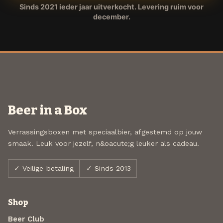
Sinds 2021 ieder jaar uitverkocht. Levering ruim voor
december.
Beer in a Box
Verrassingsboxen met speciaalbier, afgestemd op jouw
smaak. Leuk voor jezelf, n&oacute;g leuker als cadeau.
✓ Veilige betaling
✓ Sinds 2013
Shop
Beer Club