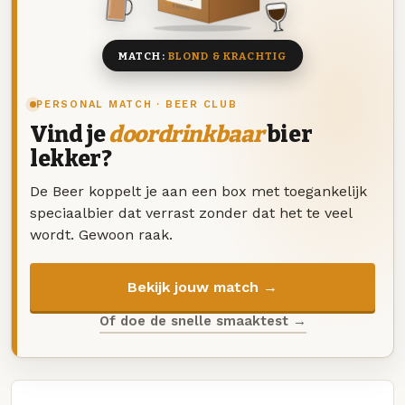
8 BIEREN
MATCH:
BLOND & KRACHTIG
PERSONAL MATCH · BEER CLUB
Vind je
doordrinkbaar
bier
lekker?
De Beer koppelt je aan een box met toegankelijk
speciaalbier dat verrast zonder dat het te veel
wordt. Gewoon raak.
Bekijk jouw match →
Of doe de snelle smaaktest →