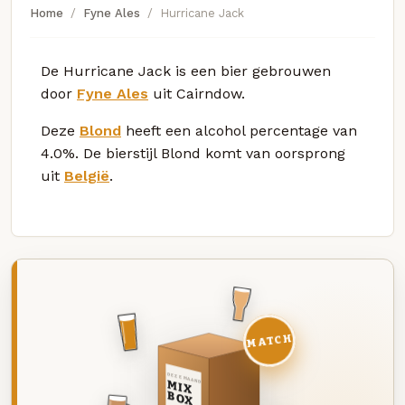
Home
Fyne Ales
Hurricane Jack
De Hurricane Jack is een bier gebrouwen
door
Fyne Ales
uit Cairndow.
Deze
Blond
heeft een alcohol percentage van
4.0%. De bierstijl Blond komt van oorsprong
uit
België
.
MATCH
DEZE MAAND
MIX
BOX