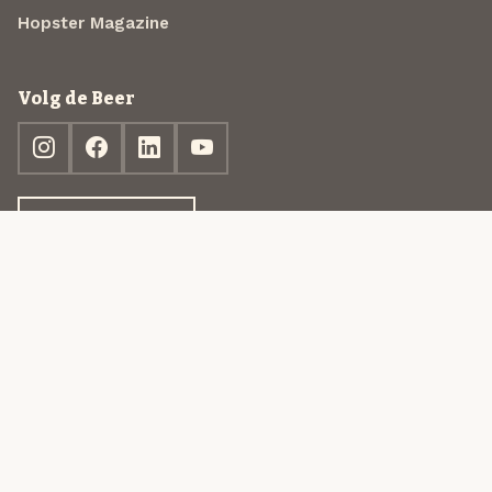
Hopster Magazine
Volg de Beer
Ontdek jouw box
© 2013-2026 Beer in a Box BV