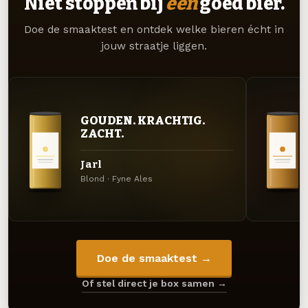
Niet stoppen bij
één
goed bier.
Doe de smaaktest en ontdek welke bieren écht in
jouw straatje liggen.
GOUDEN. KRACHTIG.
ZACHT.
Jarl
Blond · Fyne Ales
Doe de smaaktest →
Of stel direct je box samen →