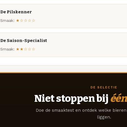
De Pilskenner
Smaak:
★☆☆☆☆
De Saison-Specialist
Smaak:
★★☆☆☆
DE SELECTIE
Niet stoppen bij
één
Doe de smaaktest en ontdek welke bieren 
liggen.