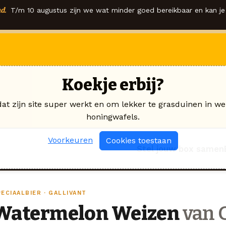
d.
T/m 10 augustus zijn we wat minder goed bereikbaar en kan je 
Koekje erbij?
dat zijn site super werkt en om lekker te grasduinen in we
honingwafels.
Voorkeuren
Cookies toestaan
Stel jouw box samen
ECIAALBIER · GALLIVANT
Watermelon Weizen
van G