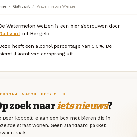
ome
Gallivant
Watermelon Weizen
De Watermelon Weizen is een bier gebrouwen door
Gallivant
uit Hengelo.
Deze
heeft een alcohol percentage van 5.0%. De
bierstijl komt van oorsprong uit
.
ERSONAL MATCH · BEER CLUB
Op zoek naar
iets nieuws
?
 Beer koppelt je aan een box met bieren die in
ezelfde straat wonen. Geen standaard pakket.
ewoon raak.