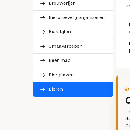
Brouwerijen
H
Bierproeverij organiseren
Bierstijlen
Smaakgroepen
Beer map
Bier glazen
Bieren
P
De
d
G