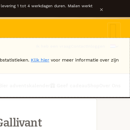
levering 1 tot 4 werkdagen duren. Mailen werkt
×
Ik heb een vraag
Contact
Inloggen
bstatistieken.
Klik hier
voor meer informatie over zijn
Bier adventskalender
Geef cadeau
Shop
Over Ons
allivant