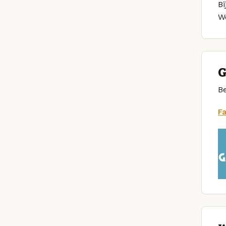
Bi
W
G
Be
F