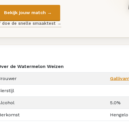
Bekijk jouw match →
f doe de snelle smaaktest →
Over de Watermelon Weizen
Brouwer
Gallivan
ierstijl
Alcohol
5.0%
Herkomst
Hengelo