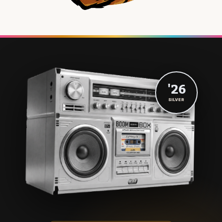
'26
SILVER