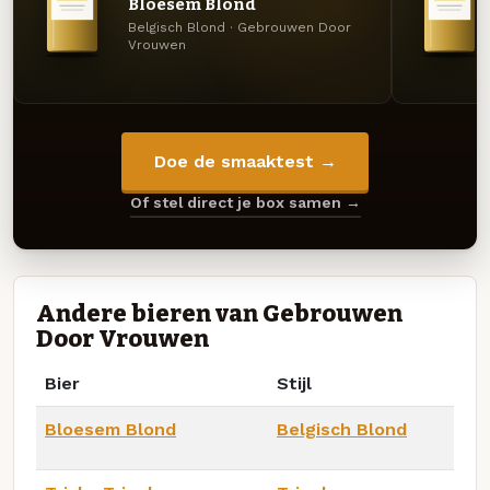
Bloesem Blond
Belgisch Blond · Gebrouwen Door
Vrouwen
Doe de smaaktest →
Of stel direct je box samen →
Andere bieren van Gebrouwen
Door Vrouwen
Bier
Stijl
Bloesem Blond
Belgisch Blond