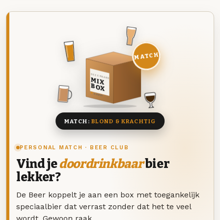
MATCH
DEZE MAAND
MIX
BOX
8 BIEREN
MATCH:
BLOND & KRACHTIG
PERSONAL MATCH · BEER CLUB
Vind je
doordrinkbaar
bier
lekker?
De Beer koppelt je aan een box met toegankelijk
speciaalbier dat verrast zonder dat het te veel
wordt. Gewoon raak.