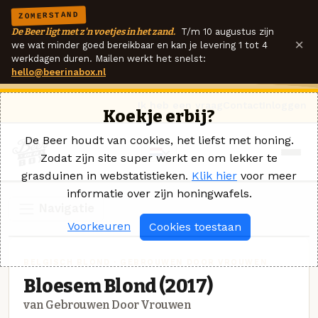
ZOMERSTAND
De Beer ligt met z'n voetjes in het zand.
T/m 10 augustus zijn
×
we wat minder goed bereikbaar en kan je levering 1 tot 4
werkdagen duren. Mailen werkt het snelst:
hello@beerinabox.nl
Ik heb een vraag
Contact
Inloggen
Koekje erbij?
De Beer houdt van cookies, het liefst met honing.
Zodat zijn site super werkt en om lekker te
grasduinen in webstatistieken.
Klik hier
voor meer
informatie over zijn honingwafels.
Navigatie
Voorkeuren
Cookies toestaan
BELGISCH BLOND · GEBROUWEN DOOR VROUWEN
Bloesem Blond (2017)
van Gebrouwen Door Vrouwen