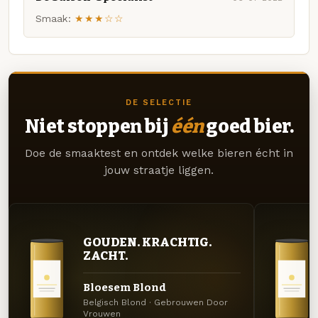
Smaak:
★★★☆☆
DE SELECTIE
Niet stoppen bij
één
goed bier.
Doe de smaaktest en ontdek welke bieren écht in
jouw straatje liggen.
GOUDEN. KRACHTIG.
ZACHT.
Bloesem Blond
Belgisch Blond · Gebrouwen Door
Vrouwen