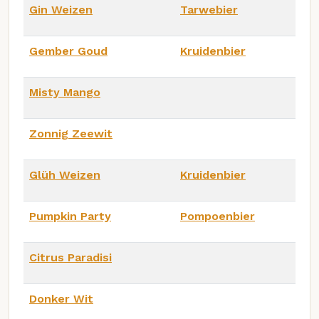
Gin Weizen
Tarwebier
Gember Goud
Kruidenbier
Misty Mango
Zonnig Zeewit
Glüh Weizen
Kruidenbier
Pumpkin Party
Pompoenbier
Citrus Paradisi
Donker Wit