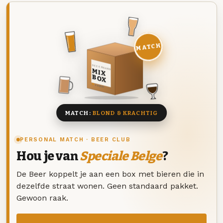
MATCH
DEZE MAAND
MIX
BOX
8 BIEREN
MATCH:
BLOND & KRACHTIG
PERSONAL MATCH · BEER CLUB
Hou je van
Speciale Belge
?
De Beer koppelt je aan een box met bieren die in
dezelfde straat wonen. Geen standaard pakket.
Gewoon raak.