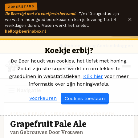
ZOMERSTAND
De Beer ligt met z'n voetjes in het zand.
T/m 10 augustus zijn
×
we wat minder goed bereikbaar en kan je levering 1 tot 4
werkdagen duren. Mailen werkt het snelst:
hello@beerinabox.nl
Ik heb een vraag
Contact
Inloggen
Koekje erbij?
De Beer houdt van cookies, het liefst met honing.
Zodat zijn site super werkt en om lekker te
grasduinen in webstatistieken.
Klik hier
voor meer
informatie over zijn honingwafels.
Navigatie
Voorkeuren
Cookies toestaan
SPECIALE BELGE · GEBROUWEN DOOR VROUWEN
Grapefruit Pale Ale
van Gebrouwen Door Vrouwen