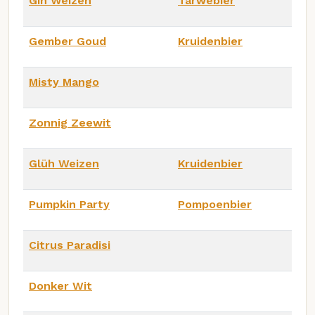
Gin Weizen
Tarwebier
Gember Goud
Kruidenbier
Misty Mango
Zonnig Zeewit
Glüh Weizen
Kruidenbier
Pumpkin Party
Pompoenbier
Citrus Paradisi
Donker Wit