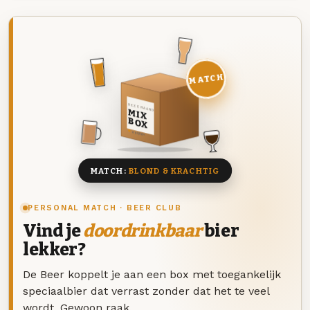
MATCH
DEZE MAAND
MIX
BOX
8 BIEREN
MATCH:
BLOND & KRACHTIG
PERSONAL MATCH · BEER CLUB
Vind je
doordrinkbaar
bier
lekker?
De Beer koppelt je aan een box met toegankelijk
speciaalbier dat verrast zonder dat het te veel
wordt. Gewoon raak.