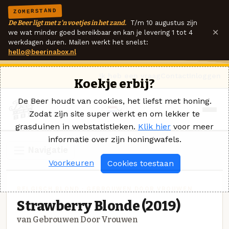
ZOMERSTAND
De Beer ligt met z'n voetjes in het zand.
T/m 10 augustus zijn
×
we wat minder goed bereikbaar en kan je levering 1 tot 4
werkdagen duren. Mailen werkt het snelst:
hello@beerinabox.nl
Ik heb een vraag
Contact
Inloggen
Koekje erbij?
De Beer houdt van cookies, het liefst met honing.
Zodat zijn site super werkt en om lekker te
grasduinen in webstatistieken.
Klik hier
voor meer
informatie over zijn honingwafels.
Navigatie
Voorkeuren
Cookies toestaan
BELGISCH BLOND · GEBROUWEN DOOR VROUWEN
Strawberry Blonde (2019)
van Gebrouwen Door Vrouwen