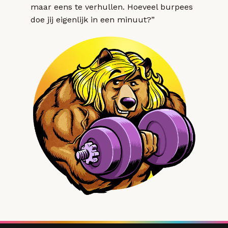
maar eens te verhullen. Hoeveel burpees
doe jij eigenlijk in een minuut?”