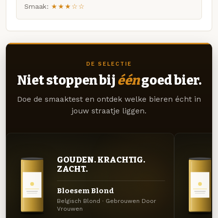
Smaak:
★★★☆☆
DE SELECTIE
Niet stoppen bij
één
goed bier.
Doe de smaaktest en ontdek welke bieren écht in
jouw straatje liggen.
GOUDEN. KRACHTIG.
ZACHT.
Bloesem Blond
Belgisch Blond · Gebrouwen Door
Vrouwen