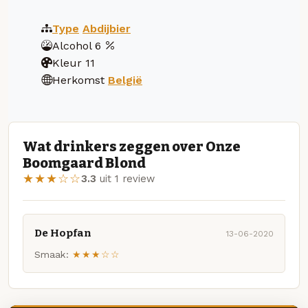
Type
Abdijbier
Alcohol
6
Kleur
11
Herkomst
België
Wat drinkers zeggen over Onze
Boomgaard Blond
★★★☆☆
3.3
uit 1 review
De Hopfan
13-06-2020
Smaak:
★★★☆☆