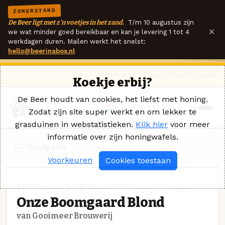
ZOMERSTAND
De Beer ligt met z'n voetjes in het zand.
T/m 10 augustus zijn
×
we wat minder goed bereikbaar en kan je levering 1 tot 4
werkdagen duren. Mailen werkt het snelst:
hello@beerinabox.nl
Ik heb een vraag
Contact
Inloggen
Koekje erbij?
De Beer houdt van cookies, het liefst met honing.
Zodat zijn site super werkt en om lekker te
grasduinen in webstatistieken.
Klik hier
voor meer
informatie over zijn honingwafels.
Navigatie
Voorkeuren
Cookies toestaan
BLOND · GOOIMEER BROUWERIJ
Onze Boomgaard Blond
van Gooimeer Brouwerij