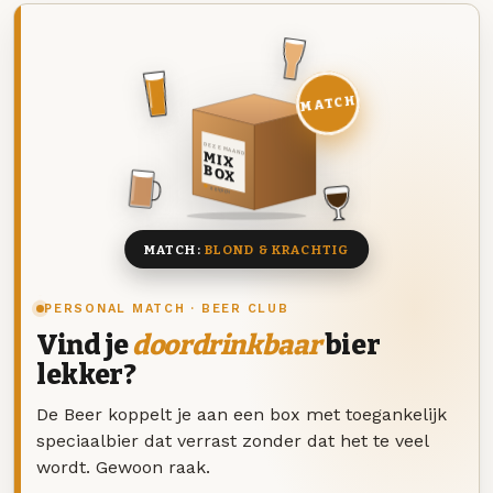
MATCH
DEZE MAAND
MIX
BOX
8 BIEREN
MATCH:
BLOND & KRACHTIG
PERSONAL MATCH · BEER CLUB
Vind je
doordrinkbaar
bier
lekker?
De Beer koppelt je aan een box met toegankelijk
speciaalbier dat verrast zonder dat het te veel
wordt. Gewoon raak.