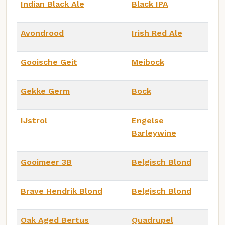
Indian Black Ale
Black IPA
Avondrood
Irish Red Ale
Gooische Geit
Meibock
Gekke Germ
Bock
IJstrol
Engelse
Barleywine
Gooimeer 3B
Belgisch Blond
Brave Hendrik Blond
Belgisch Blond
Oak Aged Bertus
Quadrupel