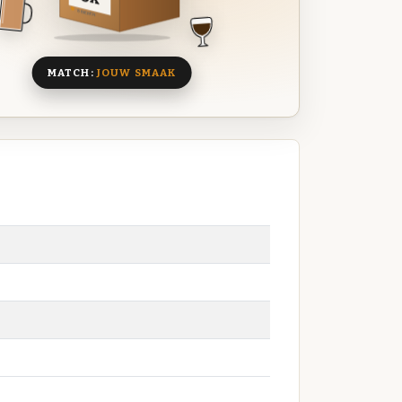
8 BIEREN
MATCH:
JOUW SMAAK