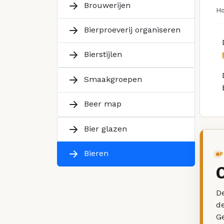
Brouwerijen
H
Bierproeverij organiseren
Bierstijlen
Smaakgroepen
Beer map
Bier glazen
Bieren
P
De
d
G