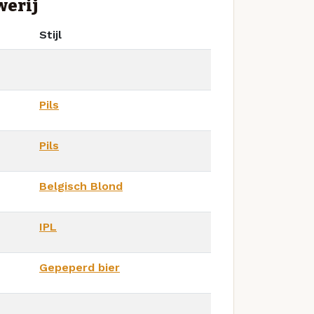
werij
Stijl
Pils
Pils
Belgisch Blond
IPL
Gepeperd bier