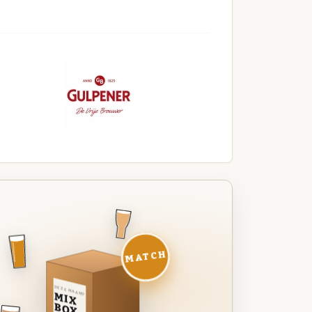
MATCH
DEZE MAAND
MIX
BOX