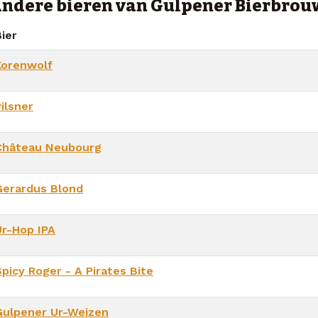
ndere bieren van Gulpener Bierbrou
ier
Korenwolf
ilsner
Château Neubourg
Gerardus Blond
Ur-Hop IPA
picy Roger - A Pirates Bite
Gulpener Ur-Weizen