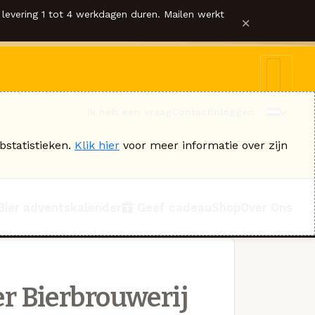
levering 1 tot 4 werkdagen duren. Mailen werkt
×
Ik heb een vraag
Contact
Inloggen
bstatistieken.
Klik hier
voor meer informatie over zijn
Bier adventskalender
Geef cadeau
Shop
Over Ons
r Bierbrouwerij