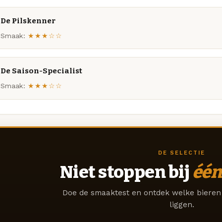
De Pilskenner
Smaak:
★★★☆☆
De Saison-Specialist
Smaak:
★★★☆☆
DE SELECTIE
Niet stoppen bij
één
Doe de smaaktest en ontdek welke bieren 
liggen.