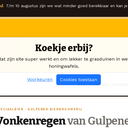
d.
T/m 10 augustus zijn we wat minder goed bereikbaar en kan je 
Koekje erbij?
dat zijn site super werkt en om lekker te grasduinen in we
honingwafels.
Voorkeuren
Cookies toestaan
Stel jouw box samen
PECIAALBIER · GULPENER BIERBROUWERIJ
Vonkenregen
van Gulpene