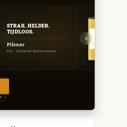
STRAK. HELDER.
STR
TIJDLOOS.
TIJ
Pilsner
Chât
Pils · Gulpener Bierbrouwerij
Pils ·
→
en →