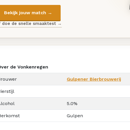
Bekijk jouw match →
f doe de snelle smaaktest →
Over de Vonkenregen
Brouwer
Gulpener Bierbrouwerij
ierstijl
Alcohol
5.0%
Herkomst
Gulpen