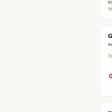
Bi
G
G
Be
Tw