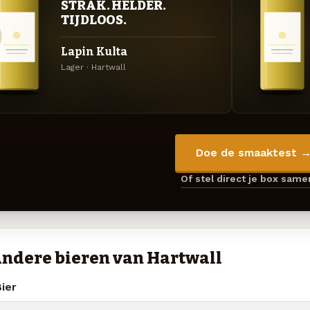
STRAK. HELDER.
TIJDLOOS.
Lapin Kulta
Lager · Hartwall
Doe de smaaktest 
Of stel direct je box sam
ndere bieren van Hartwall
ier