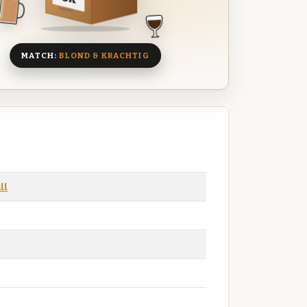
8 BIEREN
MATCH:
BLOND & KRACHTIG
ll