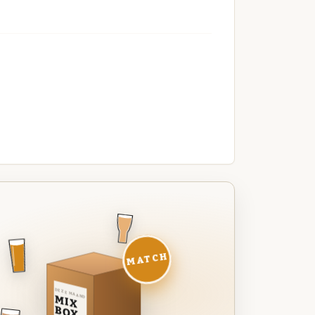
MATCH
DEZE MAAND
MIX
BOX