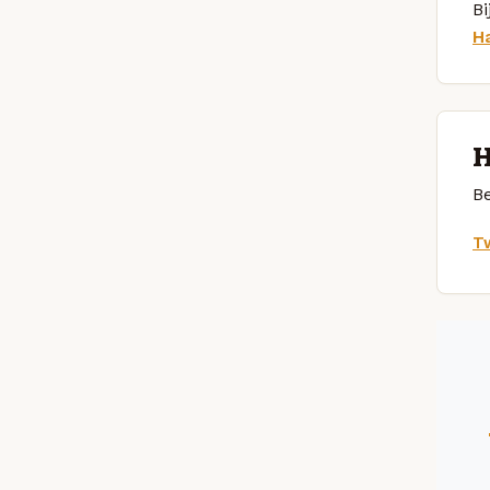
Bi
H
H
Be
Tw