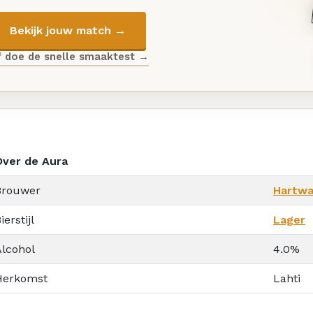
Bekijk jouw match →
f doe de snelle smaaktest →
Over de Aura
Brouwer
Hartwa
ierstijl
Lager
Alcohol
4.0%
Herkomst
Lahti