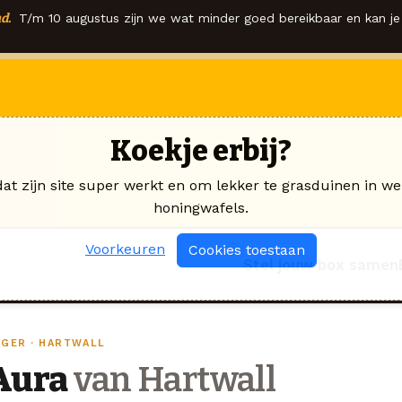
d.
T/m 10 augustus zijn we wat minder goed bereikbaar en kan je 
Koekje erbij?
dat zijn site super werkt en om lekker te grasduinen in we
honingwafels.
Voorkeuren
Cookies toestaan
Stel jouw box samen
AGER · HARTWALL
Aura
van Hartwall