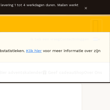
levering 1 tot 4 werkdagen duren. Mailen werkt
×
Ik heb een vraag
Contact
Inloggen
bstatistieken.
Klik hier
voor meer informatie over zijn
Bier adventskalender
Geef cadeau
Shop
Over Ons