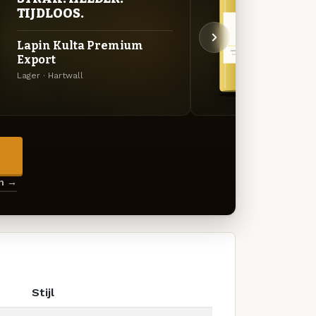
STR
TIJDLOOS.
TIJ
Lapin Kulta Premium
Karja
Export
Lager 
Lager · Hartwall
→
en →
Stijl