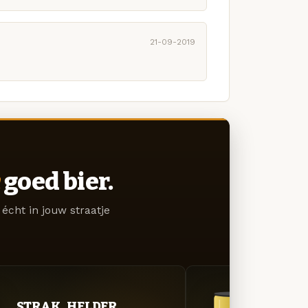
21-09-2019
goed bier.
écht in jouw straatje
STRAK. HELDER.