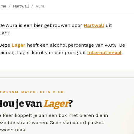
ome
Hartwall
Aura
De Aura is een bier gebrouwen door
Hartwall
uit
Lahti.
Deze
Lager
heeft een alcohol percentage van 4.0%. De
bierstijl Lager komt van oorsprong uit
Internationaal
.
ERSONAL MATCH · BEER CLUB
Hou je van
Lager
?
 Beer koppelt je aan een box met bieren die in
ezelfde straat wonen. Geen standaard pakket.
ewoon raak.