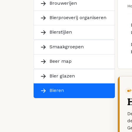
Brouwerijen
H
Bierproeverij organiseren
Bierstijlen
Smaakgroepen
Beer map
Bier glazen
Bieren
P
De
d
G