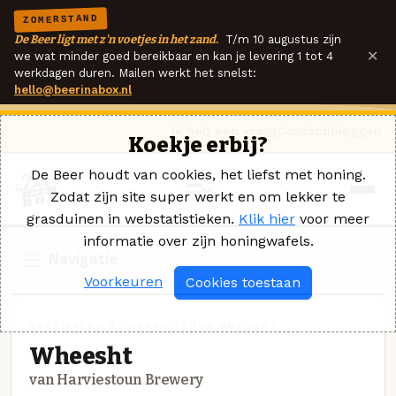
ZOMERSTAND
De Beer ligt met z'n voetjes in het zand.
T/m 10 augustus zijn
×
we wat minder goed bereikbaar en kan je levering 1 tot 4
werkdagen duren. Mailen werkt het snelst:
hello@beerinabox.nl
Ik heb een vraag
Contact
Inloggen
Koekje erbij?
De Beer houdt van cookies, het liefst met honing.
Zodat zijn site super werkt en om lekker te
grasduinen in webstatistieken.
Klik hier
voor meer
informatie over zijn honingwafels.
Navigatie
Voorkeuren
Cookies toestaan
SPECIAALBIER · HARVIESTOUN BREWERY
Wheesht
van Harviestoun Brewery