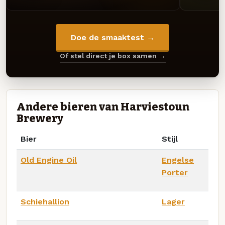
Doe de smaaktest →
Of stel direct je box samen →
Andere bieren van Harviestoun
Brewery
Bier
Stijl
Old Engine Oil
Engelse
Porter
Schiehallion
Lager