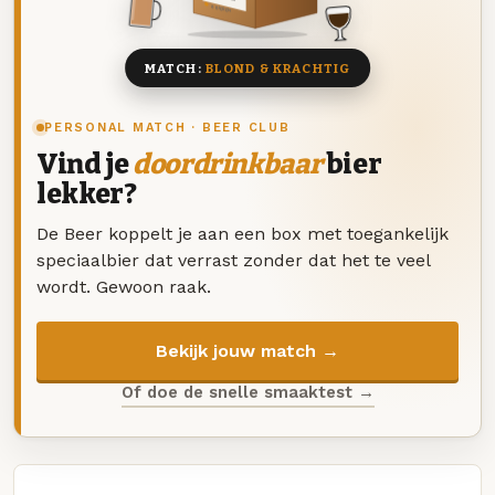
8 BIEREN
MATCH:
BLOND & KRACHTIG
PERSONAL MATCH · BEER CLUB
Vind je
doordrinkbaar
bier
lekker?
De Beer koppelt je aan een box met toegankelijk
speciaalbier dat verrast zonder dat het te veel
wordt. Gewoon raak.
Bekijk jouw match →
Of doe de snelle smaaktest →