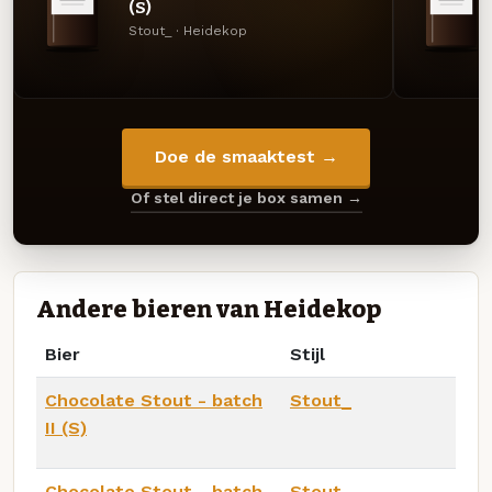
(S)
Stout_ · Heidekop
Doe de smaaktest →
Of stel direct je box samen →
Andere bieren van Heidekop
Bier
Stijl
Chocolate Stout - batch
Stout_
II (S)
Chocolate Stout - batch
Stout_