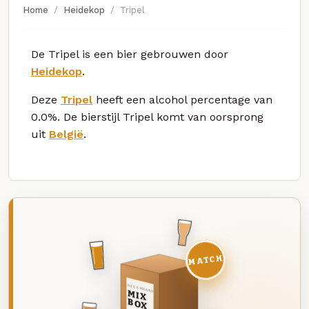
Home
Heidekop
Tripel
De Tripel is een bier gebrouwen door
Heidekop
.
Deze
Tripel
heeft een alcohol percentage van
0.0%. De bierstijl Tripel komt van oorsprong
uit
België
.
MATCH
DEZE MAAND
MIX
BOX