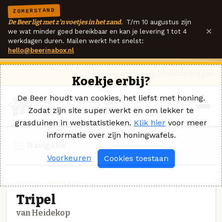
ZOMERSTAND
De Beer ligt met z'n voetjes in het zand.
T/m 10 augustus zijn
×
we wat minder goed bereikbaar en kan je levering 1 tot 4
werkdagen duren. Mailen werkt het snelst:
hello@beerinabox.nl
Ik heb een vraag
Contact
Inloggen
Koekje erbij?
De Beer houdt van cookies, het liefst met honing.
Zodat zijn site super werkt en om lekker te
grasduinen in webstatistieken.
Klik hier
voor meer
informatie over zijn honingwafels.
Navigatie
Voorkeuren
Cookies toestaan
TRIPEL · HEIDEKOP
Tripel
van Heidekop