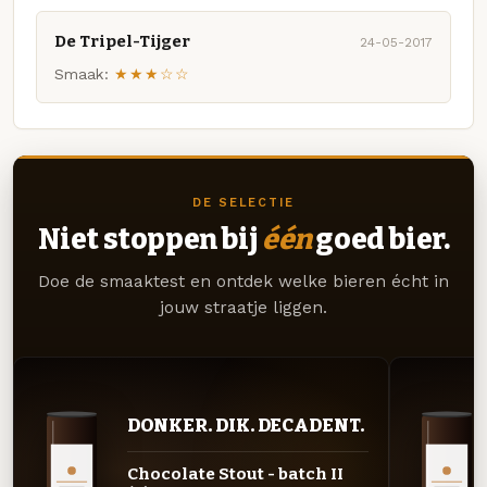
De Tripel-Tijger
24-05-2017
Smaak:
★★★☆☆
DE SELECTIE
Niet stoppen bij
één
goed bier.
Doe de smaaktest en ontdek welke bieren écht in
jouw straatje liggen.
DONKER. DIK. DECADENT.
Chocolate Stout - batch II