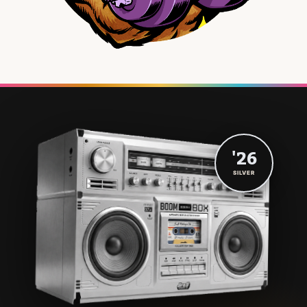
'26
SILVER