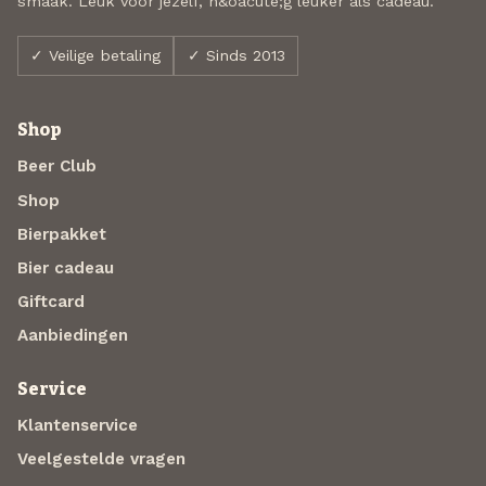
smaak. Leuk voor jezelf, n&oacute;g leuker als cadeau.
✓ Veilige betaling
✓ Sinds 2013
Shop
Beer Club
Shop
Bierpakket
Bier cadeau
Giftcard
Aanbiedingen
Service
Klantenservice
Veelgestelde vragen