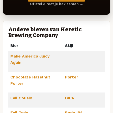
Of stel direct je box samen →
Andere bieren van Heretic
Brewing Company
Bier
Stijl
Make America Juicy
Again
Chocolate Hazelnut
Porter
Porter
Evil Cousin
DIPA
Evil Twin
Rode IPA