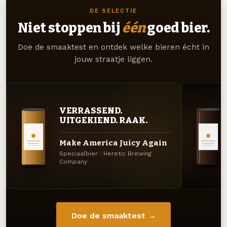
DE SELECTIE
Niet stoppen bij
één
goed bier.
Doe de smaaktest en ontdek welke bieren écht in
jouw straatje liggen.
VERRASSEND.
UITGEKIEND. RAAK.
Make America Juicy Again
Speciaalbier · Heretic Brewing
Company
Doe de smaaktest →