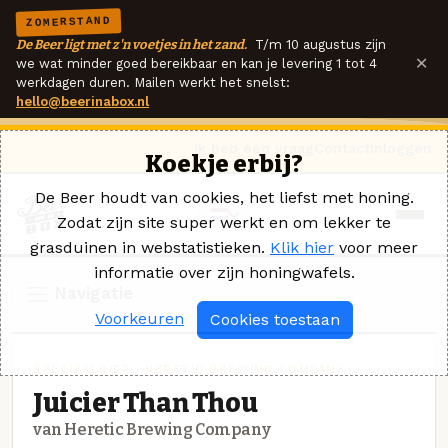
ZOMERSTAND
De Beer ligt met z'n voetjes in het zand.
T/m 10 augustus zijn
×
we wat minder goed bereikbaar en kan je levering 1 tot 4
werkdagen duren. Mailen werkt het snelst:
hello@beerinabox.nl
Ik heb een vraag
Contact
Inloggen
Koekje erbij?
De Beer houdt van cookies, het liefst met honing.
Zodat zijn site super werkt en om lekker te
grasduinen in webstatistieken.
Klik hier
voor meer
informatie over zijn honingwafels.
Navigatie
Voorkeuren
Cookies toestaan
SPECIAALBIER · HERETIC BREWING COMPANY
Juicier Than Thou
van Heretic Brewing Company