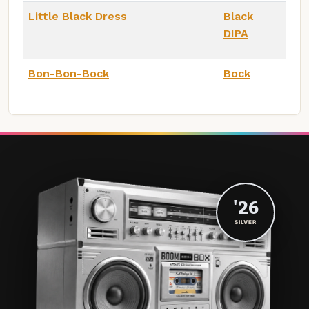
Little Black Dress
Black
DIPA
Bon-Bon-Bock
Bock
'26
SILVER