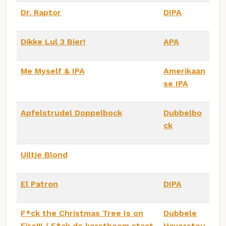
Dr. Raptor
DIPA
Dikke Lul 3 Bier!
APA
Me Myself & IPA
Amerikaan
se IPA
Apfelstrudel Doppelbock
Dubbelbo
ck
Uiltje Blond
El Patron
DIPA
F*ck the Christmas Tree Is on
Dubbele
Fire!!! / F*ck de kerstboom staat
Haverstou