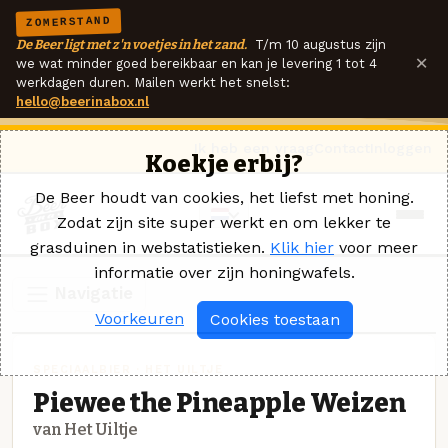
ZOMERSTAND
De Beer ligt met z'n voetjes in het zand.
T/m 10 augustus zijn
×
we wat minder goed bereikbaar en kan je levering 1 tot 4
werkdagen duren. Mailen werkt het snelst:
hello@beerinabox.nl
Ik heb een vraag
Contact
Inloggen
Koekje erbij?
De Beer houdt van cookies, het liefst met honing.
Zodat zijn site super werkt en om lekker te
grasduinen in webstatistieken.
Klik hier
voor meer
informatie over zijn honingwafels.
Navigatie
Voorkeuren
Cookies toestaan
SPECIAALBIER · HET UILTJE
Piewee the Pineapple Weizen
van Het Uiltje