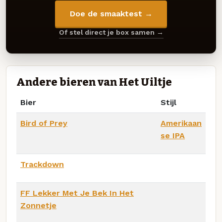
Doe de smaaktest →
Of stel direct je box samen →
Andere bieren van Het Uiltje
Bier
Stijl
Bird of Prey
Amerikaan
se IPA
Trackdown
FF Lekker Met Je Bek In Het
Zonnetje