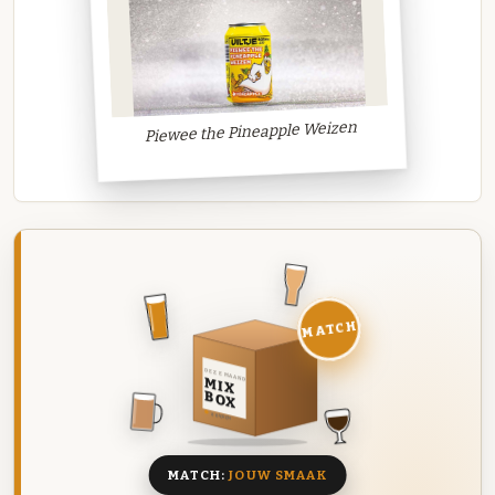
Piewee the Pineapple Weizen
MATCH
DEZE MAAND
MIX
BOX
8 BIEREN
MATCH:
JOUW SMAAK