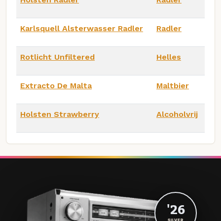
Karlsquell Alsterwasser Radler
Radler
Rotlicht Unfiltered
Helles
Extracto De Malta
Maltbier
Holsten Strawberry
Alcoholvrij
'26
SILVER