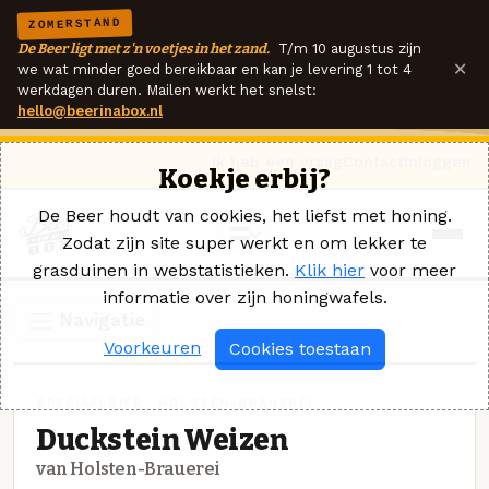
ZOMERSTAND
De Beer ligt met z'n voetjes in het zand.
T/m 10 augustus zijn
×
we wat minder goed bereikbaar en kan je levering 1 tot 4
werkdagen duren. Mailen werkt het snelst:
hello@beerinabox.nl
Ik heb een vraag
Contact
Inloggen
Koekje erbij?
De Beer houdt van cookies, het liefst met honing.
Zodat zijn site super werkt en om lekker te
grasduinen in webstatistieken.
Klik hier
voor meer
informatie over zijn honingwafels.
Navigatie
Voorkeuren
Cookies toestaan
SPECIAALBIER · HOLSTEN-BRAUEREI
Duckstein Weizen
van Holsten-Brauerei