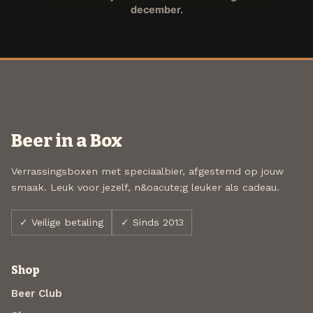
december.
Beer in a Box
Verrassingsboxen met speciaalbier, afgestemd op jouw
smaak. Leuk voor jezelf, n&oacute;g leuker als cadeau.
✓ Veilige betaling
✓ Sinds 2013
Shop
Beer Club