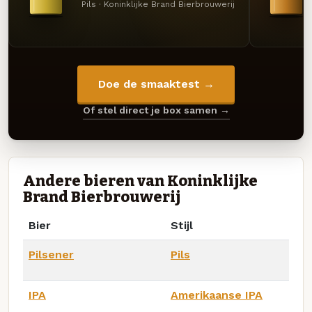
Pils · Koninklijke Brand Bierbrouwerij
Doe de smaaktest →
Of stel direct je box samen →
Andere bieren van Koninklijke
Brand Bierbrouwerij
Bier
Stijl
Pilsener
Pils
IPA
Amerikaanse IPA