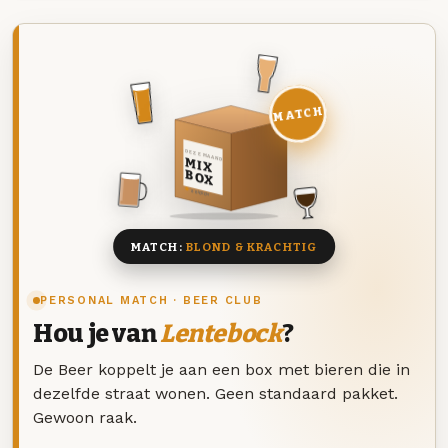
MATCH
DEZE MAAND
MIX
BOX
8 BIEREN
MATCH:
BLOND & KRACHTIG
PERSONAL MATCH · BEER CLUB
Hou je van
Lentebock
?
De Beer koppelt je aan een box met bieren die in
dezelfde straat wonen. Geen standaard pakket.
Gewoon raak.