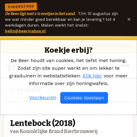
ZOMERSTAND
De Beer ligt met z'n voetjes in het zand.
T/m 10 augustus zijn
×
we wat minder goed bereikbaar en kan je levering 1 tot 4
werkdagen duren. Mailen werkt het snelst:
hello@beerinabox.nl
Ik heb een vraag
Contact
Inloggen
Koekje erbij?
De Beer houdt van cookies, het liefst met honing.
Zodat zijn site super werkt en om lekker te
grasduinen in webstatistieken.
Klik hier
voor meer
informatie over zijn honingwafels.
Navigatie
Voorkeuren
Cookies toestaan
LENTEBOCK · KONINKLIJKE BRAND BIERBROUWERIJ
Lentebock (2018)
van Koninklijke Brand Bierbrouwerij