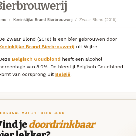
Bierbrouwerij
ome
Koninklijke Brand Bierbrouwerij
Zwaar Blond (2016)
De Zwaar Blond (2016) is een bier gebrouwen door
Koninklijke Brand Bierbrouwerij
uit Wijlre.
Deze
Belgisch Goudblond
heeft een alcohol
percentage van 8.0%. De bierstijl Belgisch Goudblond
komt van oorsprong uit
België
.
ERSONAL MATCH · BEER CLUB
ind je
doordrinkbaar
ier lekker?