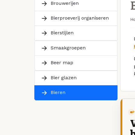
Brouwerijen
Bierproeverij organiseren
H
Bierstijlen
Smaakgroepen
Beer map
Bier glazen
Bieren
P
V
b