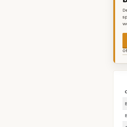
De
sp
w
O
B