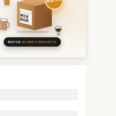
MATCH
DEZE MAAND
MIX
BOX
8 BIEREN
MATCH:
BLOND & KRACHTIG