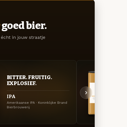
goed bier.
écht in jouw straatje
BITTER. FRUITIG.
VER
EXPLOSIEF.
UIT
IPA
Wei
Amerikaanse IPA · Koninklijke Brand
Specia
Bierbrouwerij
Bierbr