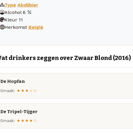
Type
Abdijbier
Alcohol
6
Kleur
11
Herkomst
België
at drinkers zeggen over Zwaar Blond (2016)
De Hopfan
Smaak:
★★★☆☆
De Tripel-Tijger
Smaak:
★★★★☆