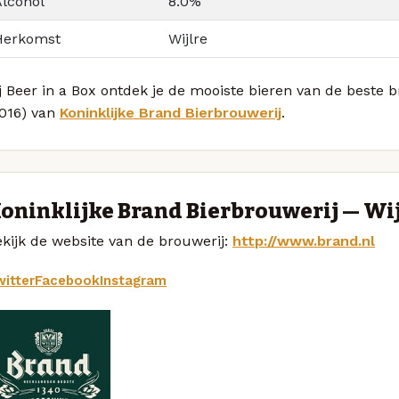
Alcohol
8.0%
Herkomst
Wijlre
j Beer in a Box ontdek je de mooiste bieren van de beste
2016) van
Koninklijke Brand Bierbrouwerij
.
oninklijke Brand Bierbrouwerij — Wi
kijk de website van de brouwerij:
http://www.brand.nl
itter
Facebook
Instagram