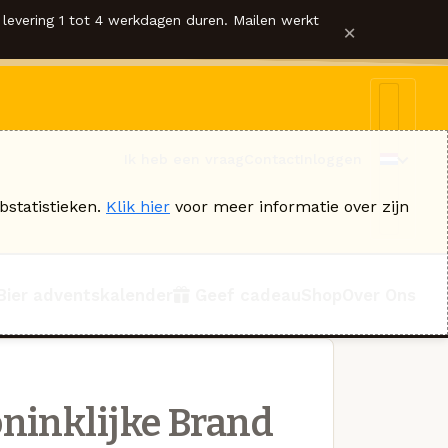
levering 1 tot 4 werkdagen duren. Mailen werkt
×
Ik heb een vraag
Contact
Inloggen
bstatistieken.
Klik hier
voor meer informatie over zijn
Bier adventskalender
Geef cadeau
Shop
Over Ons
ninklijke Brand