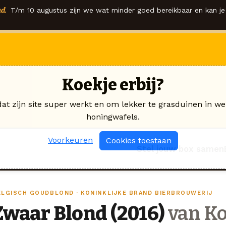
d.
T/m 10 augustus zijn we wat minder goed bereikbaar en kan je 
Koekje erbij?
dat zijn site super werkt en om lekker te grasduinen in we
honingwafels.
Voorkeuren
Cookies toestaan
Stel jouw box samen
ELGISCH GOUDBLOND · KONINKLIJKE BRAND BIERBROUWERIJ
Zwaar Blond (2016)
van Ko