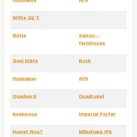
Witte Gij 't
Môtje
Saison -
farmhouse
Goej Klèts
Bock
Hoppagay
APA
Quadserd
Quadrupel
Koekwous
Imperial Porter
Hoeist Nou?
Milkshake IPA