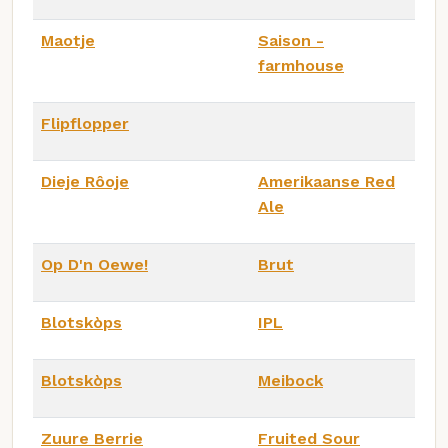
Maotje
Saison -
farmhouse
Flipflopper
Dieje Rôoje
Amerikaanse Red
Ale
Op D'n Oewe!
Brut
Blotskòps
IPL
Blotskòps
Meibock
Zuure Berrie
Fruited Sour