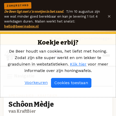
ZOMERSTAND
De Beer ligt met z'n voetjes in het zand.
T/m 10 augustus zijn
×
we wat minder goed bereikbaar en kan je levering 1 tot 4
werkdagen duren. Mailen werkt het snelst:
hello@beerinabox.nl
Ik heb een vraag
Contact
Inloggen
Koekje erbij?
De Beer houdt van cookies, het liefst met honing.
Zodat zijn site super werkt en om lekker te
grasduinen in webstatistieken.
Klik hier
voor meer
informatie over zijn honingwafels.
Navigatie
Voorkeuren
Cookies toestaan
SPECIAALBIER · KRAFTBIER
Schôon Mèdje
van KraftBier