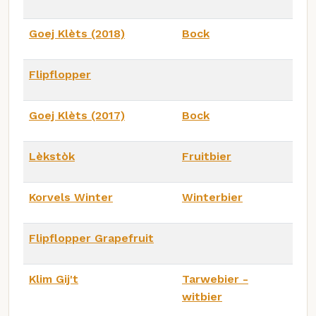
Goej Klèts (2018)
Bock
Flipflopper
Goej Klèts (2017)
Bock
Lèkstòk
Fruitbier
Korvels Winter
Winterbier
Flipflopper Grapefruit
Klim Gij't
Tarwebier -
witbier