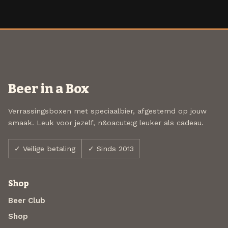
Beer in a Box
Verrassingsboxen met speciaalbier, afgestemd op jouw
smaak. Leuk voor jezelf, n&oacute;g leuker als cadeau.
✓ Veilige betaling
✓ Sinds 2013
Shop
Beer Club
Shop