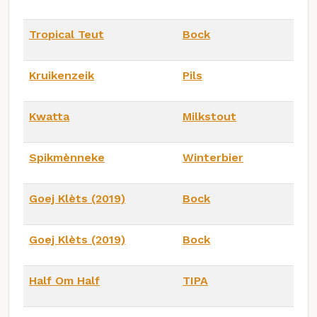
Tropical Teut
Bock
Kruikenzeik
Pils
Kwatta
Milkstout
Spikmènneke
Winterbier
Goej Klèts (2019)
Bock
Goej Klèts (2019)
Bock
Half Om Half
TIPA