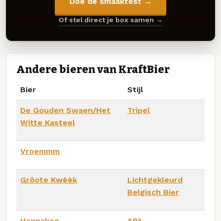
Doe de smaaktest →
Of stel direct je box samen →
Andere bieren van KraftBier
Bier
Stijl
De Gouden Swaen/Het
Tripel
Witte Kasteel
Vroemmm
Grôote Kwèèk
Lichtgekleurd
Belgisch Bier
Hoppakee
APA