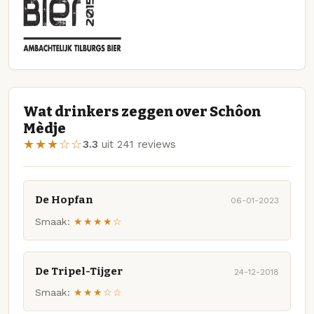
Wat drinkers zeggen over Schôon
Mèdje
★★★☆☆
3.3
uit 241 reviews
De Hopfan
06-01-2023
Smaak:
★★★★☆
De Tripel-Tijger
24-12-2018
Smaak:
★★★☆☆