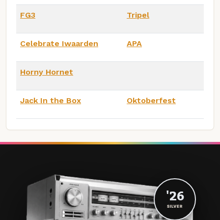
FG3
Tripel
Celebrate Iwaarden
APA
Horny Hornet
Jack In the Box
Oktoberfest
'26
SILVER