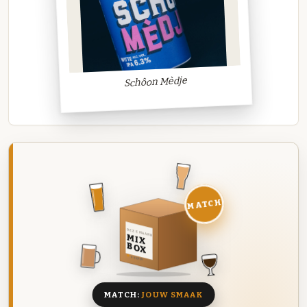
Schôon Mèdje
MATCH
DEZE MAAND
MIX
BOX
8 BIEREN
MATCH:
JOUW SMAAK