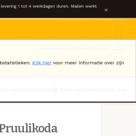
levering 1 tot 4 werkdagen duren. Mailen werkt
×
Ik heb een vraag
Contact
Inloggen
bstatistieken.
Klik hier
voor meer informatie over zijn
Bier adventskalender
Geef cadeau
Shop
Over Ons
Pruulikoda