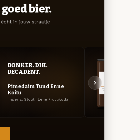
goed bier.
écht in jouw straatje
DONKER. DIK.
DON
DECADENT.
DEC
Pimedaim Tund Enne
Sing
Koitu
Imperi
Imperial Stout · Lehe Pruulikoda
→