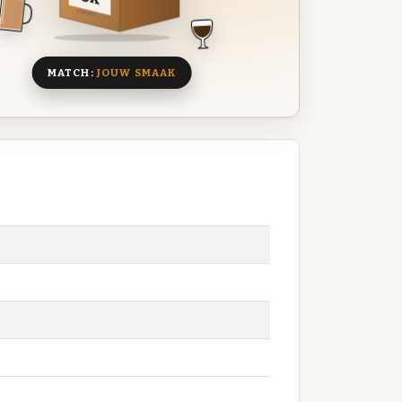
8 BIEREN
MATCH:
JOUW SMAAK