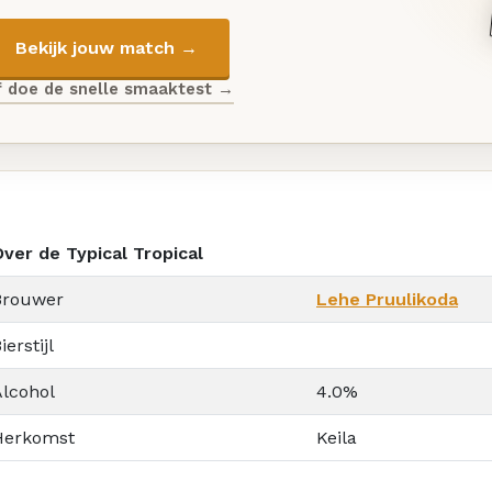
Bekijk jouw match →
f doe de snelle smaaktest →
Over de Typical Tropical
Brouwer
Lehe Pruulikoda
ierstijl
Alcohol
4.0%
Herkomst
Keila