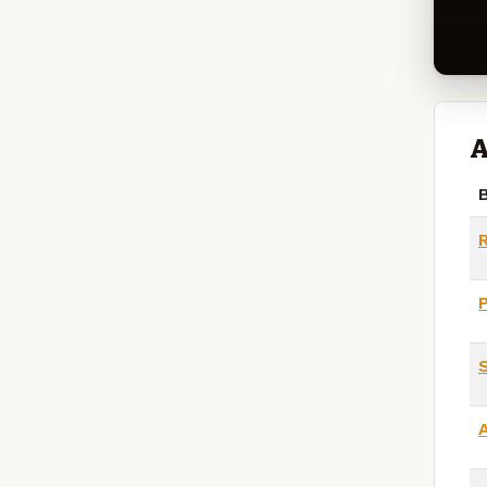
A
B
S