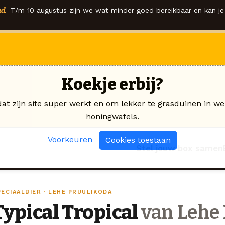
d.
T/m 10 augustus zijn we wat minder goed bereikbaar en kan je 
Koekje erbij?
dat zijn site super werkt en om lekker te grasduinen in we
honingwafels.
Voorkeuren
Cookies toestaan
Stel jouw box samen
ECIAALBIER · LEHE PRUULIKODA
Typical Tropical
van Lehe 