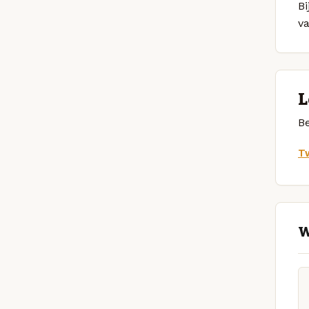
Bi
v
L
Be
Tw
W