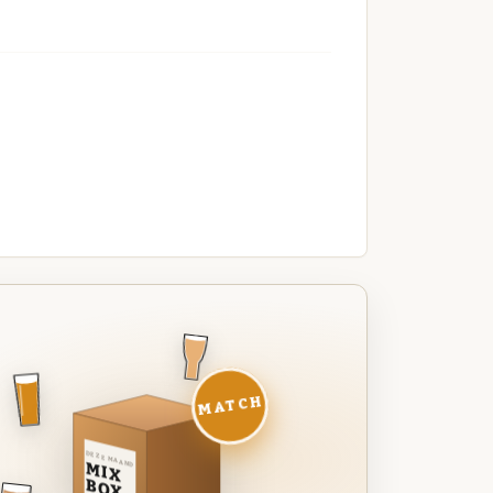
MATCH
DEZE MAAND
MIX
BOX