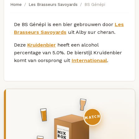
Home
Les Brasseurs Savoyards
BS Génépi
De BS Génépi is een bier gebrouwen door
Les
Brasseurs Savoyards
uit Alby sur cheran.
Deze
Kruidenbier
heeft een alcohol
percentage van 5.0%. De bierstijl Kruidenbier
komt van oorsprong uit
Internationaal
.
MATCH
DEZE MAAND
MIX
BOX