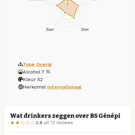
Type
Overig
Alcohol
7
Kleur
52
Herkomst
Internationaal
Wat drinkers zeggen over BS Génépi
★★☆☆☆
2.8
uit 12 reviews