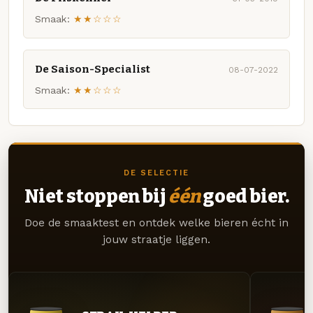
Smaak:
★★☆☆☆
De Saison-Specialist
08-07-2022
Smaak:
★★☆☆☆
DE SELECTIE
Niet stoppen bij
één
goed bier.
Doe de smaaktest en ontdek welke bieren écht in
jouw straatje liggen.