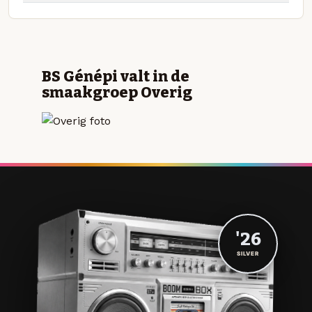
BS Génépi valt in de
smaakgroep Overig
'26
SILVER