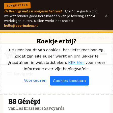
ZOMERSTAND
De Beer ligt met z'n voetjes in het zand.
T/m 10 augustus zijn
×
we wat minder goed bereikbaar en kan je levering 1 tot 4
werkdagen duren. Mailen werkt het snelst:
hello@beerinabox.nl
Ik heb een vraag
Contact
Inloggen
Koekje erbij?
De Beer houdt van cookies, het liefst met honing.
Zodat zijn site super werkt en om lekker te
grasduinen in webstatistieken.
Klik hier
voor meer
informatie over zijn honingwafels.
Navigatie
Voorkeuren
Cookies toestaan
KRUIDENBIER · LES BRASSEURS SAVOYARDS
BS Génépi
van Les Brasseurs Savoyards