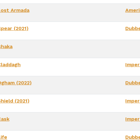
Lost Armada
Ameri
Spear (2021)
Dubbe
Shaka
Claddagh
Imper
Ogham (2022)
Dubbe
hield (2021)
Imper
Cask
Imper
ife
Dubbe