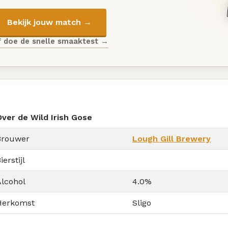
Bekijk jouw match →
f doe de snelle smaaktest →
Over de Wild Irish Gose
Brouwer
Lough Gill Brewery
ierstijl
Alcohol
4.0%
Herkomst
Sligo