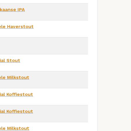
kaanse IPA
le Haverstout
ial Stout
le Milkstout
ial Koffiestout
ial Koffiestout
le Milkstout