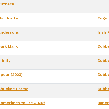
Cutback
Mac Nutty
Engel
Andersons
Irish 
ark Majik
Dubbe
rinity
Dubbe
Spear (2023)
Dubbe
Chuckee Larmz
Dubbe
Sometimes You're A Nut
Imper