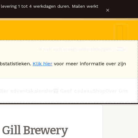
levering 1 tot 4 werkdagen duren. Mailen werkt
×
Ik heb een vraag
Contact
Inloggen
bstatistieken.
Klik hier
voor meer informatie over zijn
Bier adventskalender
Geef cadeau
Shop
Over Ons
Gill Brewery