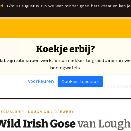
d.
T/m 10 augustus zijn we wat minder goed bereikbaar en kan je 
Koekje erbij?
dat zijn site super werkt en om lekker te grasduinen in we
honingwafels.
Voorkeuren
Cookies toestaan
Stel jouw box samen
PECIAALBIER · LOUGH GILL BREWERY
Wild Irish Gose
van Lough 