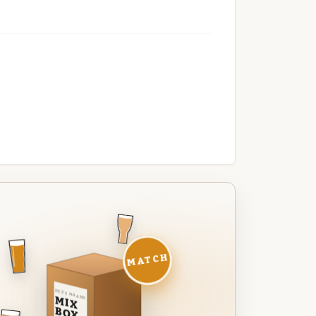
MATCH
DEZE MAAND
MIX
BOX