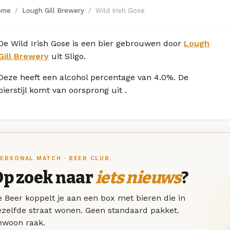
ome
Lough Gill Brewery
Wild Irish Gose
De Wild Irish Gose is een bier gebrouwen door
Lough
Gill Brewery
uit Sligo.
Deze
heeft een alcohol percentage van 4.0%. De
bierstijl komt van oorsprong uit
.
ERSONAL MATCH · BEER CLUB
Op zoek naar
iets nieuws
?
 Beer koppelt je aan een box met bieren die in
ezelfde straat wonen. Geen standaard pakket.
ewoon raak.