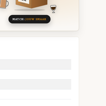
8 BIEREN
MATCH:
JOUW SMAAK