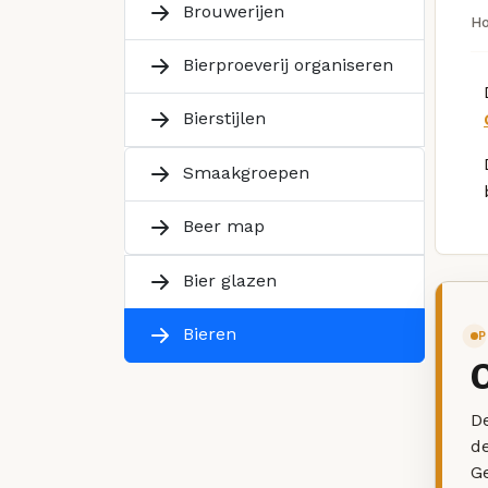
Brouwerijen
H
Bierproeverij organiseren
Bierstijlen
Smaakgroepen
Beer map
Bier glazen
Bieren
P
De
d
G