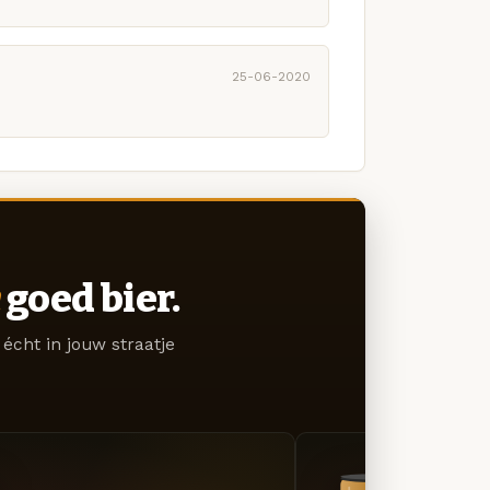
25-06-2020
goed bier.
écht in jouw straatje