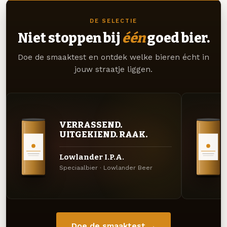
DE SELECTIE
Niet stoppen bij
één
goed bier.
Doe de smaaktest en ontdek welke bieren écht in
jouw straatje liggen.
VERRASSEND.
UITGEKIEND. RAAK.
Lowlander I.P.A.
Speciaalbier · Lowlander Beer
Doe de smaaktest →