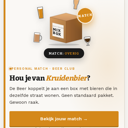
MATCH
DEZE MAAND
MIX
BOX
8 BIEREN
MATCH:
OVERIG
PERSONAL MATCH · BEER CLUB
Hou je van
Kruidenbier
?
De Beer koppelt je aan een box met bieren die in
dezelfde straat wonen. Geen standaard pakket.
Gewoon raak.
Bekijk jouw match →