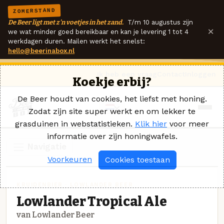
ZOMERSTAND
De Beer ligt met z'n voetjes in het zand.
T/m 10 augustus zijn
×
we wat minder goed bereikbaar en kan je levering 1 tot 4
werkdagen duren. Mailen werkt het snelst:
hello@beerinabox.nl
Ik heb een vraag
Contact
Inloggen
Koekje erbij?
De Beer houdt van cookies, het liefst met honing.
Zodat zijn site super werkt en om lekker te
grasduinen in webstatistieken.
Klik hier
voor meer
informatie over zijn honingwafels.
Navigatie
Voorkeuren
Cookies toestaan
KRUIDENBIER · LOWLANDER BEER
Lowlander Tropical Ale
van Lowlander Beer