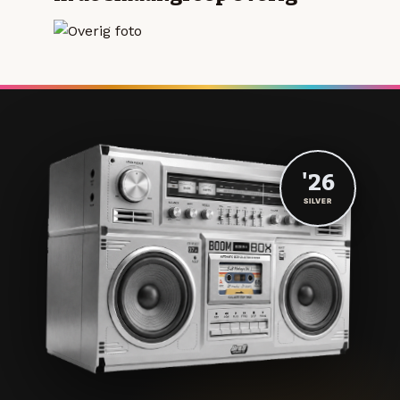
'26
SILVER