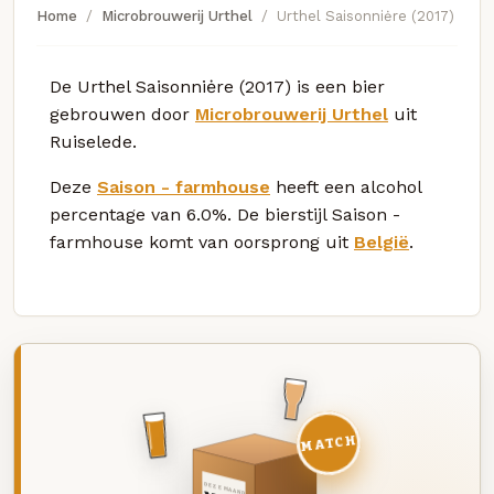
Home
Microbrouwerij Urthel
Urthel Saisonniėre (2017)
De Urthel Saisonniėre (2017) is een bier
gebrouwen door
Microbrouwerij Urthel
uit
Ruiselede.
Deze
Saison - farmhouse
heeft een alcohol
percentage van 6.0%. De bierstijl Saison -
farmhouse komt van oorsprong uit
België
.
MATCH
DEZE MAAND