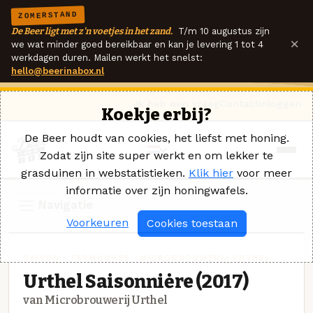
ZOMERSTAND
De Beer ligt met z'n voetjes in het zand.
T/m 10 augustus zijn
×
we wat minder goed bereikbaar en kan je levering 1 tot 4
werkdagen duren. Mailen werkt het snelst:
hello@beerinabox.nl
Ik heb een vraag
Contact
Inloggen
Koekje erbij?
De Beer houdt van cookies, het liefst met honing.
Zodat zijn site super werkt en om lekker te
grasduinen in webstatistieken.
Klik hier
voor meer
informatie over zijn honingwafels.
Navigatie
Voorkeuren
Cookies toestaan
SAISON - FARMHOUSE · MICROBROUWERIJ URTHEL
Urthel Saisonniėre (2017)
van Microbrouwerij Urthel