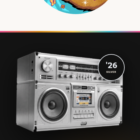
'26
SILVER