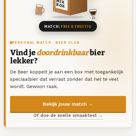
MIX
BOX
8 BIEREN
MATCH:
FRIS & FRUITIG
PERSONAL MATCH · BEER CLUB
Vind je
doordrinkbaar
bier
lekker?
De Beer koppelt je aan een box met toegankelijk
speciaalbier dat verrast zonder dat het te veel
wordt. Gewoon raak.
Bekijk jouw match →
Of doe de snelle smaaktest →