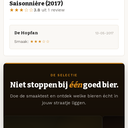
Saisonniėre (2017)
★★★☆☆
3.8
uit 1 review
De Hopfan
13-05-2017
Smaak:
★★★☆☆
DE SELECTIE
Niet stoppen bij
één
goed bier.
Doe de smaaktest en ontdek welke bieren écht in
jouw straatje liggen.