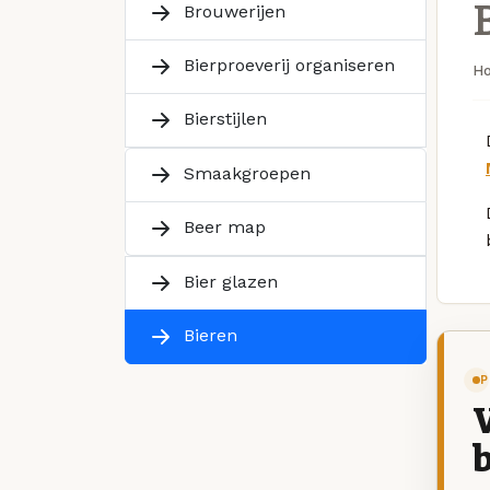
Brouwerijen
Bierproeverij organiseren
H
Bierstijlen
Smaakgroepen
Beer map
Bier glazen
Bieren
P
V
b