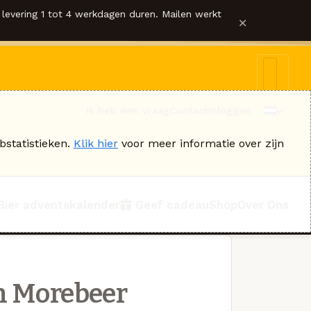
levering 1 tot 4 werkdagen duren. Mailen werkt
×
Ik heb een vraag
Contact
Inloggen
bstatistieken.
Klik hier
voor meer informatie over zijn
Bier adventskalender
Geef cadeau
Shop
Over Ons
n Morebeer