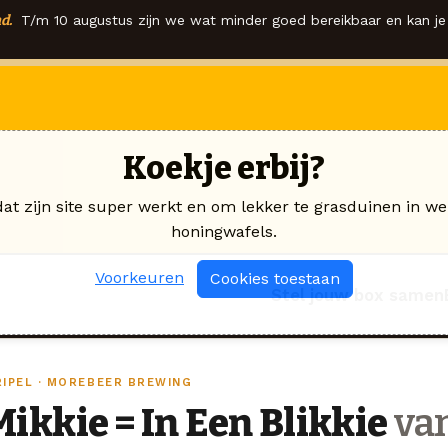
d.
T/m 10 augustus zijn we wat minder goed bereikbaar en kan je 
Koekje erbij?
dat zijn site super werkt en om lekker te grasduinen in we
honingwafels.
Voorkeuren
Cookies toestaan
Stel jouw box samen
RIPEL · MOREBEER BREWING
Mikkie = In Een Blikkie
va