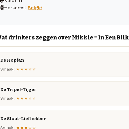
Kleur
11
Herkomst
België
at drinkers zeggen over Mikkie = In Een Bli
De Hopfan
Smaak:
★★★☆☆
De Tripel-Tijger
Smaak:
★★★☆☆
De Stout-Liefhebber
Smaak:
★★★☆☆