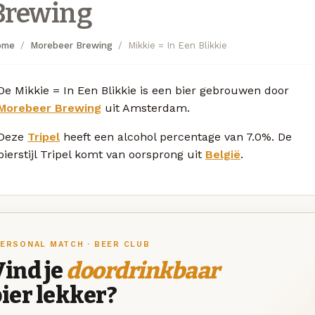
Brewing
ome
Morebeer Brewing
Mikkie = In Een Blikkie
De Mikkie = In Een Blikkie is een bier gebrouwen door
Morebeer Brewing
uit Amsterdam.
Deze
Tripel
heeft een alcohol percentage van 7.0%. De
bierstijl Tripel komt van oorsprong uit
België
.
ERSONAL MATCH · BEER CLUB
ind je
doordrinkbaar
ier lekker?