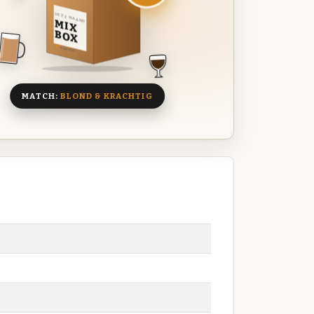
DEZE MAAND
MIX
BOX
8 BIEREN
MATCH:
BLOND & KRACHTIG