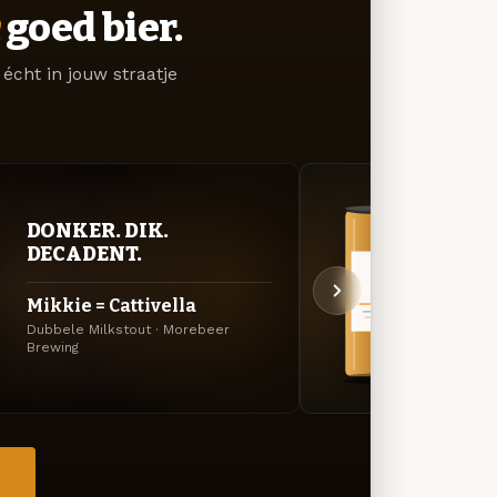
goed bier.
écht in jouw straatje
DONKER. DIK.
BITT
DECADENT.
EXP
Mikkie = Cattivella
Bald
Dubbele Milkstout · Morebeer
DIPA ·
Brewing
→