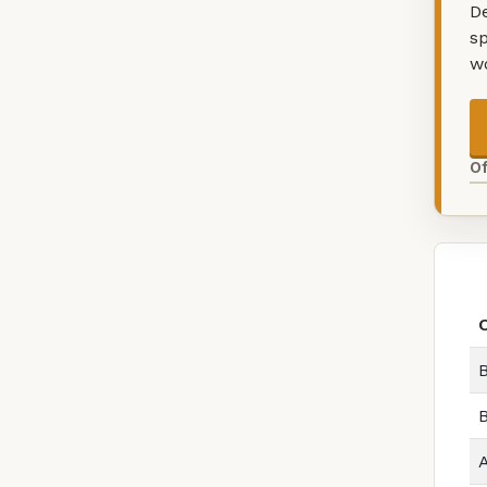
De
sp
w
O
O
B