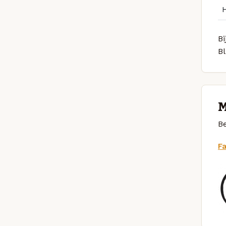
Bi
Bl
M
Be
F