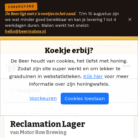
ZOMERSTAND
De Beer ligt met z'n voetjes in het zand.
T/m 10 augustus zijn
×
we wat minder goed bereikbaar en kan je levering 1 tot 4
werkdagen duren. Mailen werkt het snelst:
hello@beerinabox.nl
Ik heb een vraag
Contact
Inloggen
Koekje erbij?
De Beer houdt van cookies, het liefst met honing.
Zodat zijn site super werkt en om lekker te
grasduinen in webstatistieken.
Klik hier
voor meer
informatie over zijn honingwafels.
Navigatie
Voorkeuren
Cookies toestaan
HELLES · MOTOR ROW BREWING
Reclamation Lager
van Motor Row Brewing