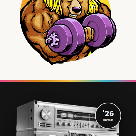
'26
SILVER