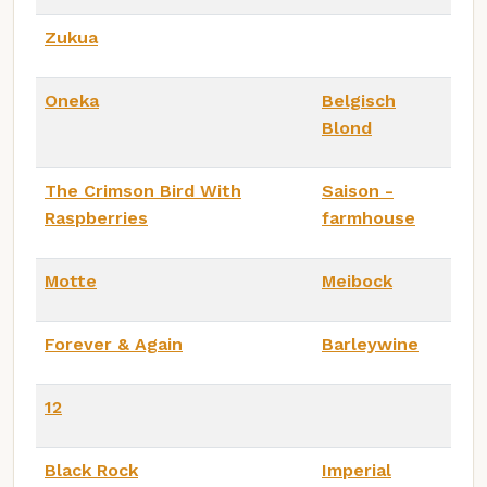
Zukua
Oneka
Belgisch
Blond
The Crimson Bird With
Saison -
Raspberries
farmhouse
Motte
Meibock
Forever & Again
Barleywine
12
Black Rock
Imperial