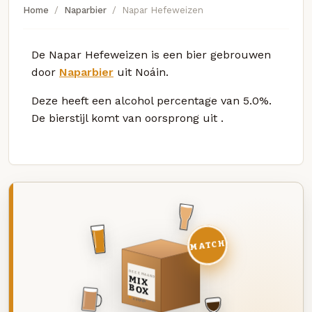
Home
Naparbier
Napar Hefeweizen
De Napar Hefeweizen is een bier gebrouwen
door
Naparbier
uit Noáin.
Deze
heeft een alcohol percentage van 5.0%.
De bierstijl komt van oorsprong uit
.
MATCH
DEZE MAAND
MIX
BOX
8 BIEREN