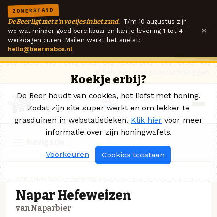
ZOMERSTAND
De Beer ligt met z'n voetjes in het zand.
T/m 10 augustus zijn
×
we wat minder goed bereikbaar en kan je levering 1 tot 4
werkdagen duren. Mailen werkt het snelst:
hello@beerinabox.nl
Ik heb een vraag
Contact
Inloggen
Koekje erbij?
De Beer houdt van cookies, het liefst met honing.
Zodat zijn site super werkt en om lekker te
grasduinen in webstatistieken.
Klik hier
voor meer
informatie over zijn honingwafels.
Navigatie
Voorkeuren
Cookies toestaan
SPECIAALBIER · NAPARBIER
Napar Hefeweizen
van Naparbier