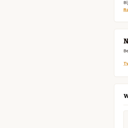
Bi
R
N
Be
Tw
W