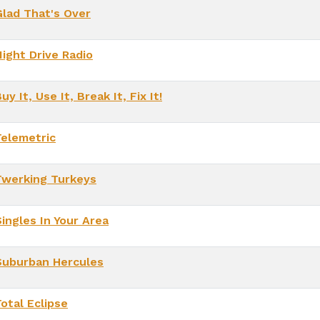
Glad That's Over
Night Drive Radio
uy It, Use It, Break It, Fix It!
Telemetric
Twerking Turkeys
ingles In Your Area
Suburban Hercules
otal Eclipse