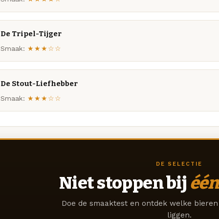
De Tripel-Tijger
Smaak:
★★★☆☆
De Stout-Liefhebber
Smaak:
★★★☆☆
DE SELECTIE
Niet stoppen bij
één
Doe de smaaktest en ontdek welke bieren 
liggen.