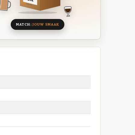
8 BIEREN
MATCH:
JOUW SMAAK