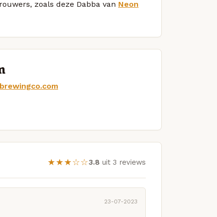
 brouwers, zoals deze Dabba van
Neon
m
rbrewingco.com
★★★☆☆
3.8
uit 3 reviews
23-07-2023