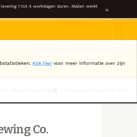
levering 1 tot 4 werkdagen duren. Mailen werkt
×
Ik heb een vraag
Contact
Inloggen
bstatistieken.
Klik hier
voor meer informatie over zijn
Bier adventskalender
Geef cadeau
Shop
Over Ons
ewing Co.