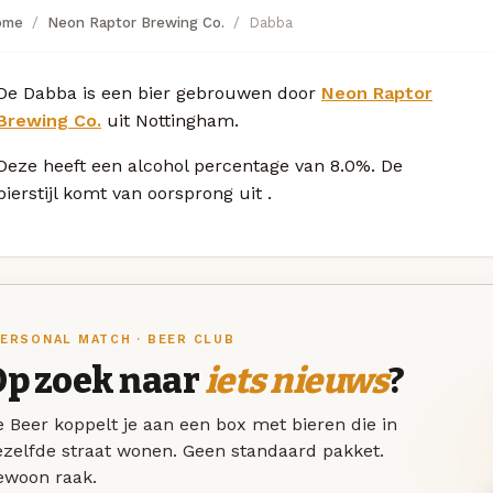
ome
Neon Raptor Brewing Co.
Dabba
De Dabba is een bier gebrouwen door
Neon Raptor
Brewing Co.
uit Nottingham.
Deze
heeft een alcohol percentage van 8.0%. De
bierstijl komt van oorsprong uit
.
ERSONAL MATCH · BEER CLUB
Op zoek naar
iets nieuws
?
 Beer koppelt je aan een box met bieren die in
ezelfde straat wonen. Geen standaard pakket.
ewoon raak.