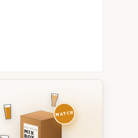
MATCH
DEZE MAAND
MIX
BOX