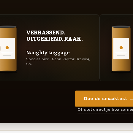
VERRASSEND.
UITGEKIEND. RAAK.
Naughty Luggage
Speciaalbier · Neon Raptor Brewing
Co.
Doe de smaaktest 
Of stel direct je box sam