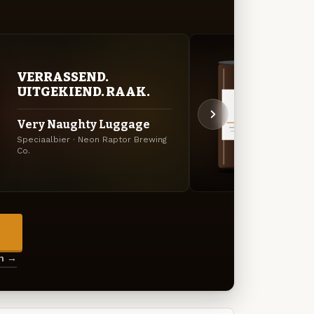
VERRASSEND.
DON
UITGEKIEND. RAAK.
DEC
Very Naughty Luggage
Aba
Speciaalbier · Neon Raptor Brewing
Imperi
Co.
Brewin
→
en →