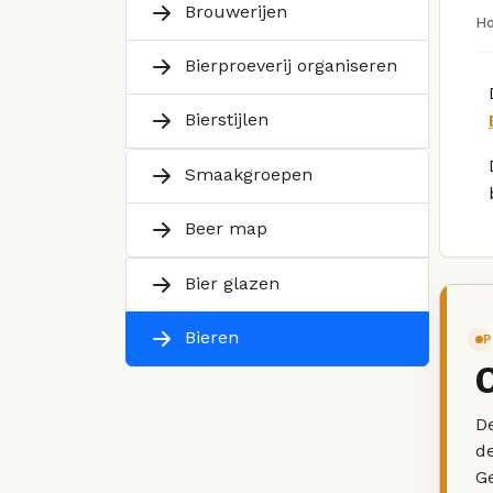
Brouwerijen
H
Bierproeverij organiseren
Bierstijlen
Smaakgroepen
Beer map
Bier glazen
Bieren
P
De
d
G