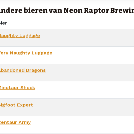
ndere bieren van Neon Raptor Brewin
ier
Naughty Luggage
Very Naughty Luggage
Abandoned Dragons
Minotaur Shock
Bigfoot Expert
Centaur Army