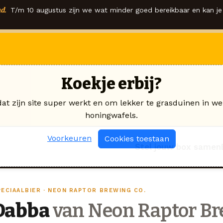
d.
T/m 10 augustus zijn we wat minder goed bereikbaar en kan je 
Koekje erbij?
dat zijn site super werkt en om lekker te grasduinen in we
honingwafels.
Voorkeuren
Cookies toestaan
Stel jouw box samen
PECIAALBIER · NEON RAPTOR BREWING CO.
Dabba
van Neon Raptor Br