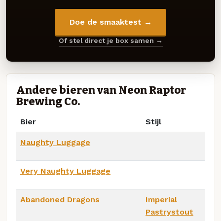
Doe de smaaktest →
Of stel direct je box samen →
Andere bieren van Neon Raptor
Brewing Co.
Bier
Stijl
Naughty Luggage
Very Naughty Luggage
Abandoned Dragons
Imperial
Pastrystout