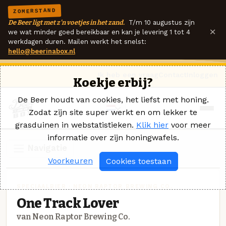
ZOMERSTAND
De Beer ligt met z'n voetjes in het zand.
T/m 10 augustus zijn
×
we wat minder goed bereikbaar en kan je levering 1 tot 4
werkdagen duren. Mailen werkt het snelst:
hello@beerinabox.nl
Ik heb een vraag
Contact
Inloggen
Koekje erbij?
De Beer houdt van cookies, het liefst met honing.
Zodat zijn site super werkt en om lekker te
grasduinen in webstatistieken.
Klik hier
voor meer
informatie over zijn honingwafels.
Navigatie
Voorkeuren
Cookies toestaan
SPECIAALBIER · NEON RAPTOR BREWING CO.
One Track Lover
van Neon Raptor Brewing Co.