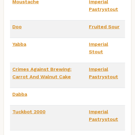
Moustache
Imperial
Pastrystout
Doo
Fruited Sour
Yabba
Imperial
Stout
Crimes Against Brewing:
Imperial
Carrot And Walnut Cake
Pastrystout
Dabba
Tuckbot 2000
Imperial
Pastrystout