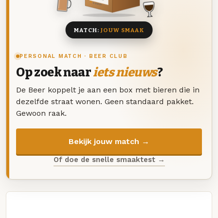
8 BIEREN
MATCH:
JOUW SMAAK
PERSONAL MATCH · BEER CLUB
Op zoek naar
iets nieuws
?
De Beer koppelt je aan een box met bieren die in
dezelfde straat wonen. Geen standaard pakket.
Gewoon raak.
Bekijk jouw match →
Of doe de snelle smaaktest →