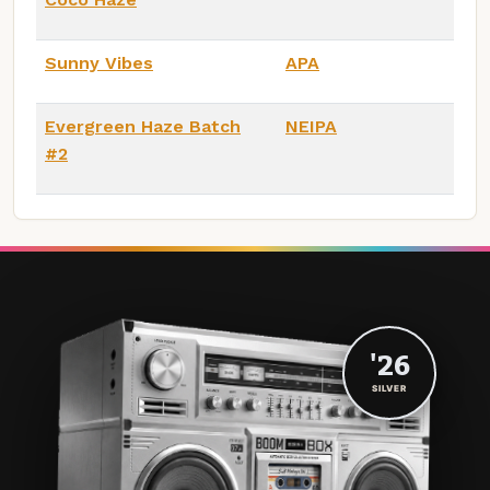
Sunny Vibes
APA
Evergreen Haze Batch
NEIPA
#2
'26
SILVER