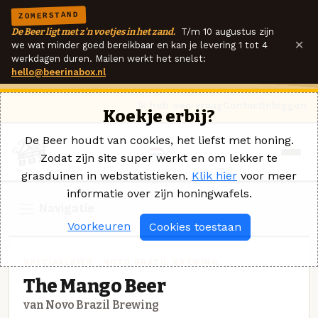
ZOMERSTAND
De Beer ligt met z'n voetjes in het zand.
T/m 10 augustus zijn
×
we wat minder goed bereikbaar en kan je levering 1 tot 4
werkdagen duren. Mailen werkt het snelst:
hello@beerinabox.nl
Ik heb een vraag
Contact
Inloggen
Koekje erbij?
De Beer houdt van cookies, het liefst met honing.
Zodat zijn site super werkt en om lekker te
grasduinen in webstatistieken.
Klik hier
voor meer
informatie over zijn honingwafels.
Navigatie
Voorkeuren
Cookies toestaan
SPECIAALBIER · NOVO BRAZIL BREWING
The Mango Beer
van Novo Brazil Brewing