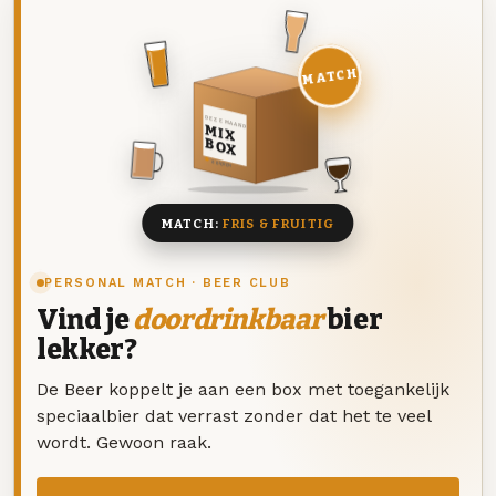
MATCH
DEZE MAAND
MIX
BOX
8 BIEREN
MATCH:
FRIS & FRUITIG
PERSONAL MATCH · BEER CLUB
Vind je
doordrinkbaar
bier
lekker?
De Beer koppelt je aan een box met toegankelijk
speciaalbier dat verrast zonder dat het te veel
wordt. Gewoon raak.