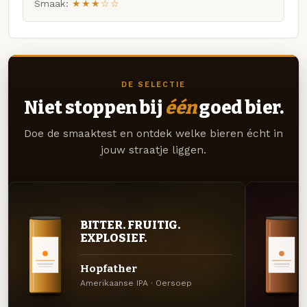
Smaak:
★★★☆☆
DE SELECTIE
Niet stoppen bij
één
goed bier.
Doe de smaaktest en ontdek welke bieren écht in
jouw straatje liggen.
BITTER. FRUITIG.
EXPLOSIEF.
Hopfather
Amerikaanse IPA · Oersoep