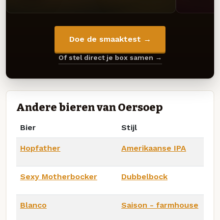
Doe de smaaktest →
Of stel direct je box samen →
Andere bieren van Oersoep
Bier
Stijl
Hopfather
Amerikaanse IPA
Sexy Motherbocker
Dubbelbock
Blanco
Saison - farmhouse