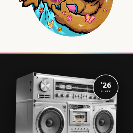
'26
SILVER