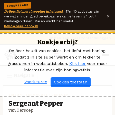
ZOMERSTAND
De Beer ligt met z'n voetjes in het zand.
T/m 10 augustus zijn
×
we wat minder goed bereikbaar en kan je levering 1 tot 4
werkdagen duren. Mailen werkt het snelst:
hello@beerinabox.nl
Ik heb een vraag
Contact
Inloggen
Koekje erbij?
De Beer houdt van cookies, het liefst met honing.
Zodat zijn site super werkt en om lekker te
grasduinen in webstatistieken.
Klik hier
voor meer
informatie over zijn honingwafels.
Navigatie
Voorkeuren
Cookies toestaan
SAISON - FARMHOUSE · OERSOEP
Sergeant Pepper
van Oersoep