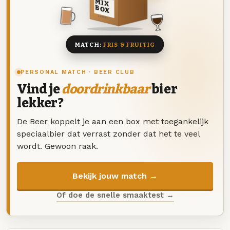
MIX
BOX
8 BIEREN
MATCH:
FRIS & FRUITIG
PERSONAL MATCH · BEER CLUB
Vind je
doordrinkbaar
bier
lekker?
De Beer koppelt je aan een box met toegankelijk
speciaalbier dat verrast zonder dat het te veel
wordt. Gewoon raak.
Bekijk jouw match →
Of doe de snelle smaaktest →