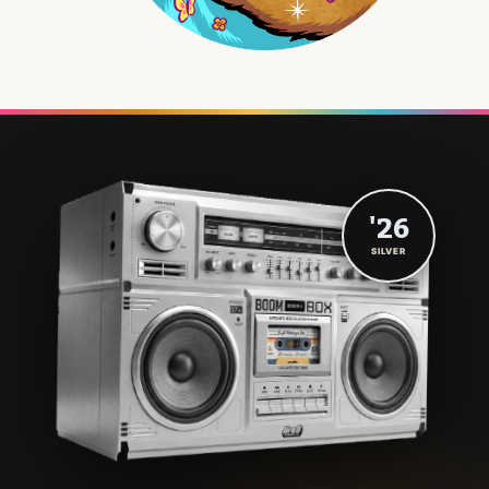
'26
SILVER