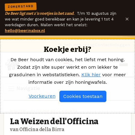
ZOMERSTAND
De Beer ligt met z'n voetjes in het zand.
T/m 10 augustus zijn
×
we wat minder goed bereikbaar en kan je levering 1 tot 4
werkdagen duren. Mailen werkt het snelst:
hello@beerinabox.nl
Ik heb een vraag
Contact
Inloggen
Koekje erbij?
De Beer houdt van cookies, het liefst met honing.
Zodat zijn site super werkt en om lekker te
grasduinen in webstatistieken.
Klik hier
voor meer
informatie over zijn honingwafels.
Navigatie
Voorkeuren
Cookies toestaan
WEIZEN · OFFICINA DELLA BIRRA
La Weizen dell'Officina
van Officina della Birra