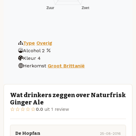
Type
Overig
Alcohol
2
Kleur
4
Herkomst
Groot Brittanië
Wat drinkers zeggen over Naturfrisk
Ginger Ale
☆☆☆☆☆
0.0
uit 1 review
De Hopfan
25-08-2016