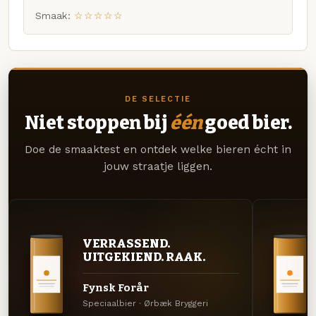
Smaak:
☆☆☆☆☆
DE SELECTIE
Niet stoppen bij
één
goed bier.
Doe de smaaktest en ontdek welke bieren écht in
jouw straatje liggen.
VERRASSEND.
UITGEKIEND. RAAK.
Fynsk Forår
Speciaalbier · Ørbæk Bryggeri