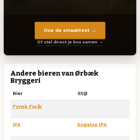
Doe de smaaktest →
Of stel direct je box samen →
Andere bieren van Ørbæk
Bryggeri
Bier
Stijl
Fynsk Forår
IPA
Engelse IPA