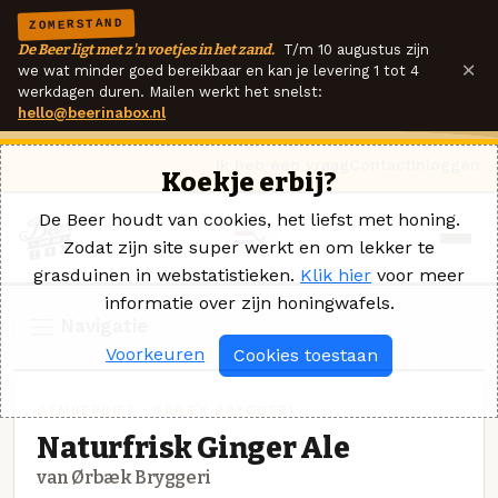
ZOMERSTAND
De Beer ligt met z'n voetjes in het zand.
T/m 10 augustus zijn
×
we wat minder goed bereikbaar en kan je levering 1 tot 4
werkdagen duren. Mailen werkt het snelst:
hello@beerinabox.nl
Ik heb een vraag
Contact
Inloggen
Koekje erbij?
De Beer houdt van cookies, het liefst met honing.
Zodat zijn site super werkt en om lekker te
grasduinen in webstatistieken.
Klik hier
voor meer
informatie over zijn honingwafels.
Navigatie
Voorkeuren
Cookies toestaan
GEMBERBIER · ØRBÆK BRYGGERI
Naturfrisk Ginger Ale
van Ørbæk Bryggeri