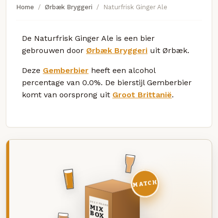
Home
Ørbæk Bryggeri
Naturfrisk Ginger Ale
De Naturfrisk Ginger Ale is een bier
gebrouwen door
Ørbæk Bryggeri
uit Ørbæk.
Deze
Gemberbier
heeft een alcohol
percentage van 0.0%. De bierstijl Gemberbier
komt van oorsprong uit
Groot Brittanië
.
MATCH
DEZE MAAND
MIX
BOX