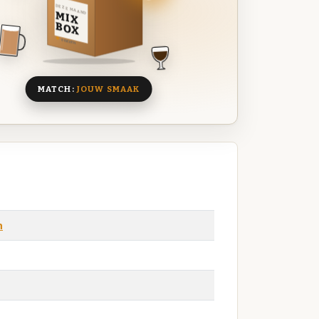
DEZE MAAND
MIX
BOX
8 BIEREN
MATCH:
JOUW SMAAK
n