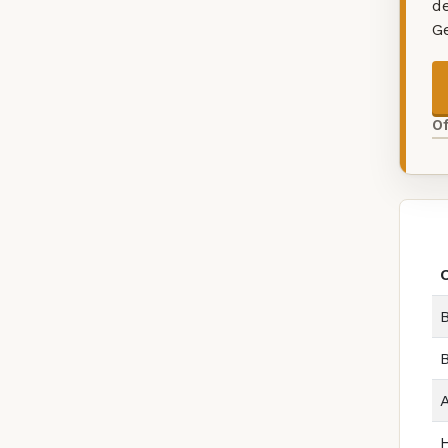
d
G
O
B