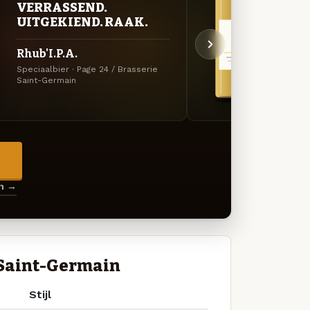
VERRASSEND.
GOU
UITGEKIEND. RAAK.
ZAC
Rhub'I.P.A.
Impe
Speciaalbier · Page 24 / Brasserie
Saison
Saint-Germain
Brasse
→
en →
 Saint-Germain
Stijl