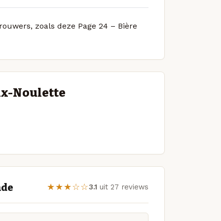
brouwers, zoals deze Page 24 – Bière
ix-Noulette
nde
★★★☆☆
3.1
uit 27 reviews