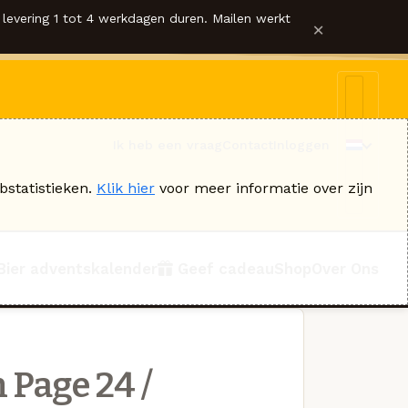
levering 1 tot 4 werkdagen duren. Mailen werkt
×
Ik heb een vraag
Contact
Inloggen
bstatistieken.
Klik hier
voor meer informatie over zijn
Bier adventskalender
Geef cadeau
Shop
Over Ons
 Page 24 /