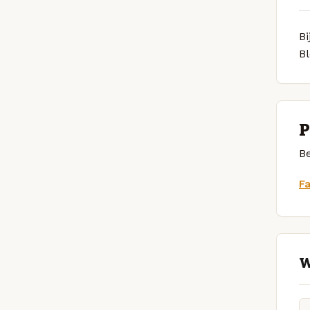
Bi
B
P
Be
F
W