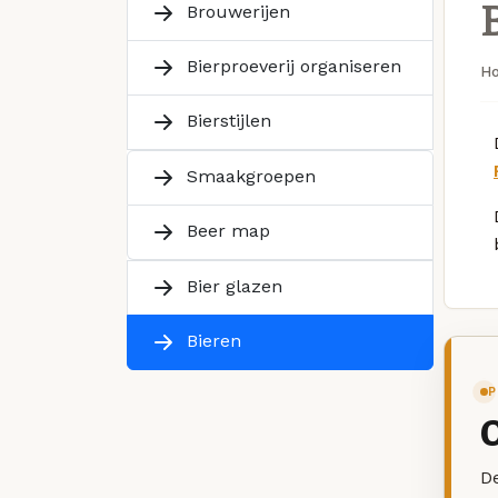
Brouwerijen
Bierproeverij organiseren
H
Bierstijlen
Smaakgroepen
Beer map
Bier glazen
Bieren
P
De