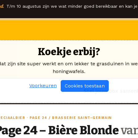
d.
T/m 10 augustus zijn we wat minder goed bereikbaar en kan je 
Koekje erbij?
dat zijn site super werkt en om lekker te grasduinen in we
honingwafels.
Voorkeuren
Cookies toestaan
Stel jouw box samen
ECIAALBIER · PAGE 24 / BRASSERIE SAINT-GERMAIN
Page 24 – Bière Blonde
van