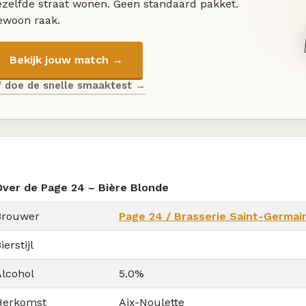
ezelfde straat wonen. Geen standaard pakket.
ewoon raak.
Bekijk jouw match →
f doe de snelle smaaktest →
Over de Page 24 – Bière Blonde
Brouwer
Page 24 / Brasserie Saint-Germai
ierstijl
Alcohol
5.0%
Herkomst
Aix-Noulette