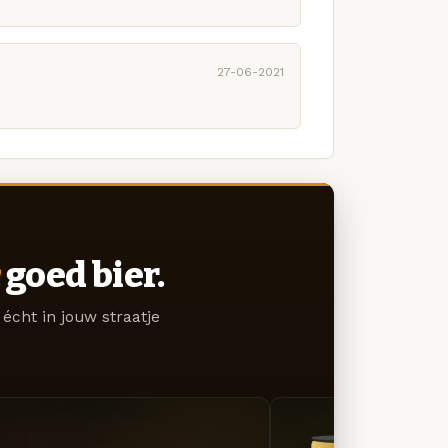
27-06-2021
goed bier.
écht in jouw straatje