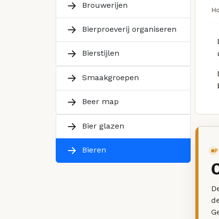
Brouwerijen
H
Bierproeverij organiseren
Bierstijlen
Smaakgroepen
Beer map
Bier glazen
Bieren
P
De
d
G