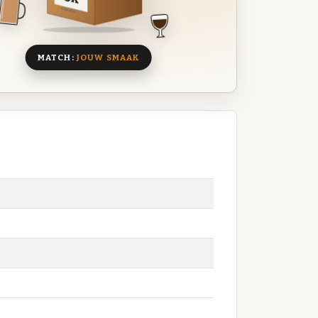
8 BIEREN
MATCH:
JOUW SMAAK