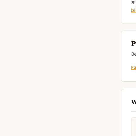
Bi
b
P
Be
F
W