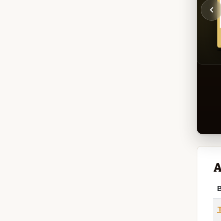
A
B
T