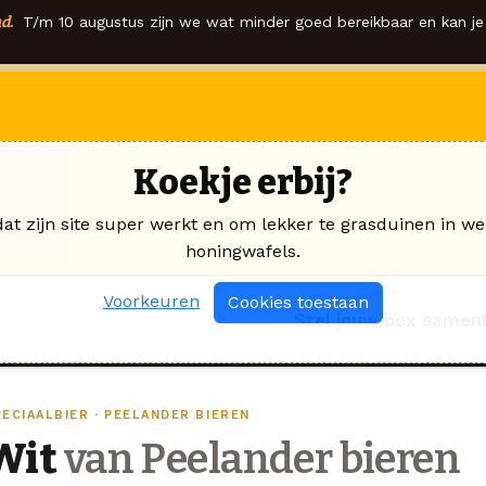
d.
T/m 10 augustus zijn we wat minder goed bereikbaar en kan je 
Koekje erbij?
dat zijn site super werkt en om lekker te grasduinen in we
honingwafels.
Voorkeuren
Cookies toestaan
Stel jouw box samen
ECIAALBIER · PEELANDER BIEREN
Wit
van Peelander bieren