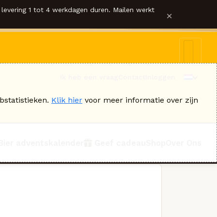
levering 1 tot 4 werkdagen duren. Mailen werkt
×
Ik heb een vraag
Contact
Inloggen
bstatistieken.
Klik hier
voor meer informatie over zijn
Bier adventskalender
Geef cadeau
Shop
Over Ons