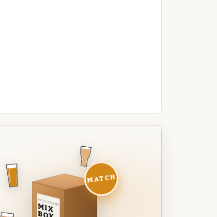
MATCH
DEZE MAAND
MIX
BOX