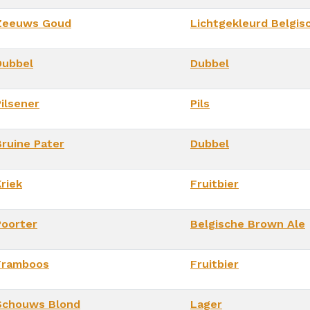
Zeeuws Goud
Lichtgekleurd Belgisc
Dubbel
Dubbel
Pilsener
Pils
Bruine Pater
Dubbel
riek
Fruitbier
Poorter
Belgische Brown Ale
Framboos
Fruitbier
Schouws Blond
Lager