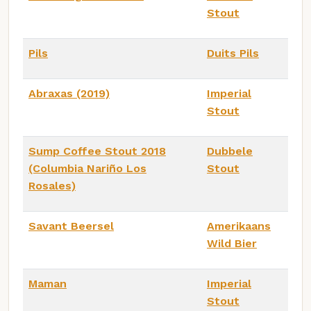
Stout
Pils
Duits Pils
Abraxas (2019)
Imperial
Stout
Sump Coffee Stout 2018
Dubbele
(Columbia Nariño Los
Stout
Rosales)
Savant Beersel
Amerikaans
Wild Bier
Maman
Imperial
Stout