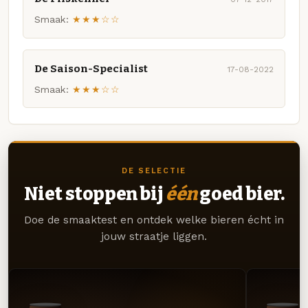
Smaak:
★★★☆☆
De Saison-Specialist
17-08-2022
Smaak:
★★★☆☆
DE SELECTIE
Niet stoppen bij
één
goed bier.
Doe de smaaktest en ontdek welke bieren écht in
jouw straatje liggen.