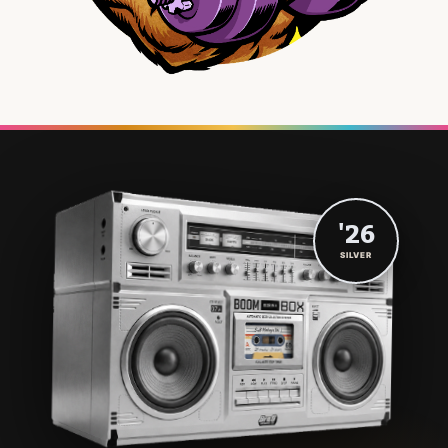
'26
SILVER