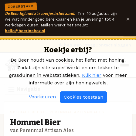
ZOMERSTAND
De Beer ligt met z'n voetjes in het zand.
T/m 10 augustus zijn
×
we wat minder goed bereikbaar en kan je levering 1 tot 4
werkdagen duren. Mailen werkt het snelst:
hello@beerinabox.nl
Ik heb een vraag
Contact
Inloggen
Koekje erbij?
De Beer houdt van cookies, het liefst met honing.
Zodat zijn site super werkt en om lekker te
grasduinen in webstatistieken.
Klik hier
voor meer
informatie over zijn honingwafels.
Navigatie
Voorkeuren
Cookies toestaan
SPECIALE BELGE · PERENNIAL ARTISAN ALES
Hommel Bier
van Perennial Artisan Ales